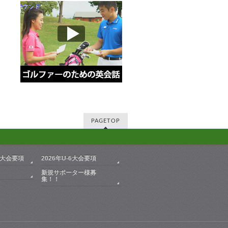
PAGETOP
ア大会要項
2026年U-6大会要項
新規サポーター様募
集！！