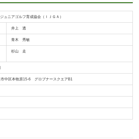
際ジュニアゴルフ育成協会（ＩＪＧＡ）
井上 透
青木 秀敏
杉山 走
日
横浜市中区本牧原15-6 グロブナースクエアB1