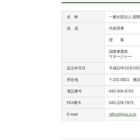
名 称
一般社団法人 国
役 員
代表理事
理 事
国際事業部
マネージャー
設立年月日
平成22年10月19
所在地
〒231-0821 
電話番号
045-306-8703
FAX番号
045-228-7973
E-mail
office@ijga.or.jp