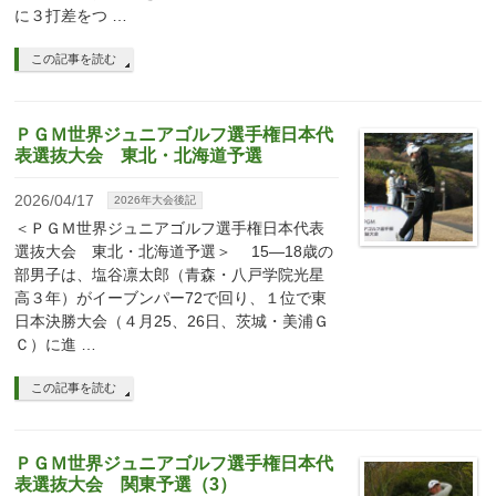
に３打差をつ …
この記事を読む
ＰＧＭ世界ジュニアゴルフ選手権日本代
表選抜大会 東北・北海道予選
2026/04/17
2026年大会後記
＜ＰＧＭ世界ジュニアゴルフ選手権日本代表
選抜大会 東北・北海道予選＞ 15―18歳の
部男子は、塩谷凛太郎（青森・八戸学院光星
高３年）がイーブンパー72で回り、１位で東
日本決勝大会（４月25、26日、茨城・美浦Ｇ
Ｃ）に進 …
この記事を読む
ＰＧＭ世界ジュニアゴルフ選手権日本代
表選抜大会 関東予選（3）