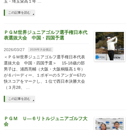
玉・埼玉栄高１年 …
この記事を読む
ＰＧＭ世界ジュニアゴルフ選手権日本代
表選抜大会 中国・四国予選
2026/03/27
2026年大会後記
＜ＰＧＭ世界ジュニアゴルフ選手権日本代表
選抜大会 中国・四国予選＞ 15-18歳の部
男子は、浦西亮輔（大阪・大阪桐蔭高１年）
が６バーディー、１ボギーの５アンダー67の
快スコアをマークし、１位で西日本決勝大会
（３月28、 …
この記事を読む
ＰＧＭ Ｕ―６リトルジュニアゴルフ大
会