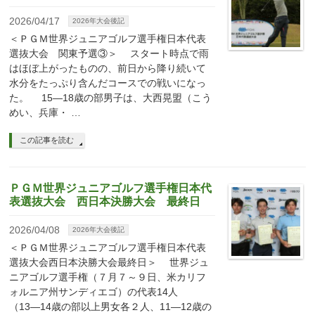
2026/04/17
2026年大会後記
＜ＰＧＭ世界ジュニアゴルフ選手権日本代表
選抜大会 関東予選③＞ スタート時点で雨
はほぼ上がったものの、前日から降り続いて
水分をたっぷり含んだコースでの戦いになっ
た。 15―18歳の部男子は、大西晃盟（こう
めい、兵庫・ …
この記事を読む
ＰＧＭ世界ジュニアゴルフ選手権日本代
表選抜大会 西日本決勝大会 最終日
2026/04/08
2026年大会後記
＜ＰＧＭ世界ジュニアゴルフ選手権日本代表
選抜大会西日本決勝大会最終日＞ 世界ジュ
ニアゴルフ選手権（７月７～９日、米カリフ
ォルニア州サンディエゴ）の代表14人
（13―14歳の部以上男女各２人、11―12歳の