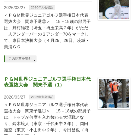
2026/03/27
2026年大会後記
＜ＰＧＭ世界ジュニアゴルフ選手権日本代表
選抜大会 関東予選②＞ 15－18歳の部男子
は、野村維穏（埼玉・埼玉栄高２年）がただ
一人アンダーパーの２アンダー70をマークし
て、東日本決勝大会（４月25、26日、茨城・
美浦ＧＣ …
この記事を読む
ＰＧＭ世界ジュニアゴルフ選手権日本代
表選抜大会 関東予選（1）
2026/03/27
2026年大会後記
＜ＰＧＭ世界ジュニアゴルフ選手権日本代表
選抜大会 関東予選①＞ 15－18歳の部男子
は、トップが何度も入れ替わる大混戦とな
り、鈴木境人（東京・千代田中３年）、岡田
凛空（東京・小山田中２年）、今田昌也（埼