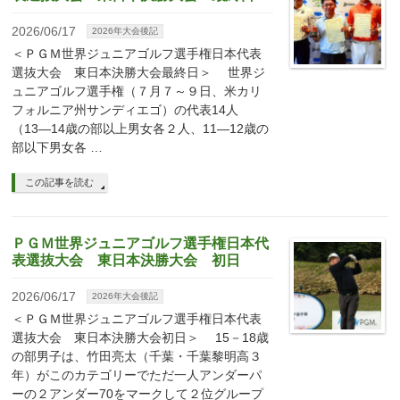
2026/06/17
2026年大会後記
＜ＰＧＭ世界ジュニアゴルフ選手権日本代表
選抜大会 東日本決勝大会最終日＞ 世界ジ
ュニアゴルフ選手権（７月７～９日、米カリ
フォルニア州サンディエゴ）の代表14人
（13―14歳の部以上男女各２人、11―12歳の
部以下男女各 …
この記事を読む
ＰＧＭ世界ジュニアゴルフ選手権日本代
表選抜大会 東日本決勝大会 初日
2026/06/17
2026年大会後記
＜ＰＧＭ世界ジュニアゴルフ選手権日本代表
選抜大会 東日本決勝大会初日＞ 15－18歳
の部男子は、竹田亮太（千葉・千葉黎明高３
年）がこのカテゴリーでただ一人アンダーパ
ーの２アンダー70をマークして２位グループ