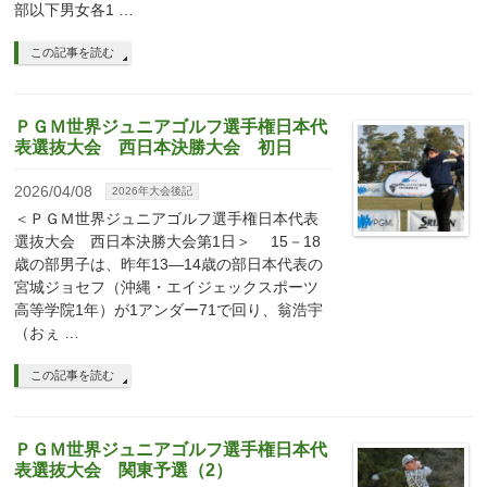
部以下男女各1 …
この記事を読む
ＰＧＭ世界ジュニアゴルフ選手権日本代
表選抜大会 西日本決勝大会 初日
2026/04/08
2026年大会後記
＜ＰＧＭ世界ジュニアゴルフ選手権日本代表
選抜大会 西日本決勝大会第1日＞ 15－18
歳の部男子は、昨年13―14歳の部日本代表の
宮城ジョセフ（沖縄・エイジェックスポーツ
高等学院1年）が1アンダー71で回り、翁浩宇
（おぇ …
この記事を読む
ＰＧＭ世界ジュニアゴルフ選手権日本代
表選抜大会 関東予選（2）