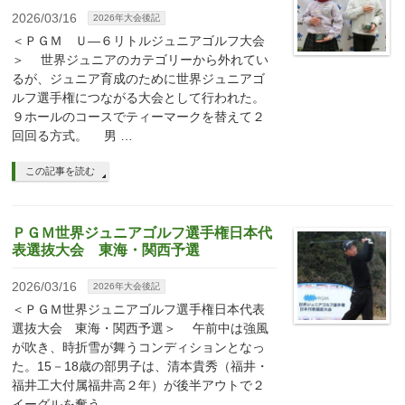
2026/03/16
2026年大会後記
＜ＰＧＭ Ｕ―６リトルジュニアゴルフ大会
＞ 世界ジュニアのカテゴリーから外れてい
るが、ジュニア育成のために世界ジュニアゴ
ルフ選手権につながる大会として行われた。
９ホールのコースでティーマークを替えて２
回回る方式。 男 …
この記事を読む
ＰＧＭ世界ジュニアゴルフ選手権日本代
表選抜大会 東海・関西予選
2026/03/16
2026年大会後記
＜ＰＧＭ世界ジュニアゴルフ選手権日本代表
選抜大会 東海・関西予選＞ 午前中は強風
が吹き、時折雪が舞うコンディションとなっ
た。15－18歳の部男子は、清本貴秀（福井・
福井工大付属福井高２年）が後半アウトで２
イーグルを奪う …