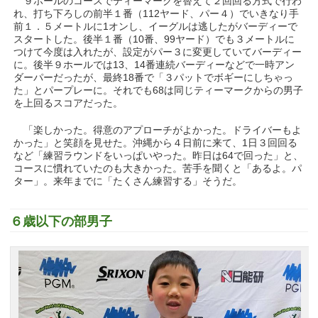
９ホールのコースでティーマークを替えて２回回る方式で行わ
れ、打ち下ろしの前半１番（112ヤード、パー４）でいきなり手
前１．５メートルに1オンし、イーグルは逃したがバーディーで
スタートした。後半１番（10番、99ヤード）でも３メートルに
つけて今度は入れたが、設定がパー３に変更していてバーディー
に。後半９ホールでは13、14番連続バーディーなどで一時アン
ダーパーだったが、最終18番で「３パットでボギーにしちゃっ
た」とパープレーに。それでも68は同じティーマークからの男子
を上回るスコアだった。
「楽しかった。得意のアプローチがよかった。ドライバーもよ
かった」と笑顔を見せた。沖縄から４日前に来て、1日３回回る
など「練習ラウンドをいっぱいやった。昨日は64で回った」と、
コースに慣れていたのも大きかった。苦手を聞くと「あるよ。パ
ター」。来年までに「たくさん練習する」そうだ。
６歳以下の部男子