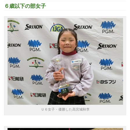
６歳以下の部女子
Ｕ６女子・優勝した高宮城秋李