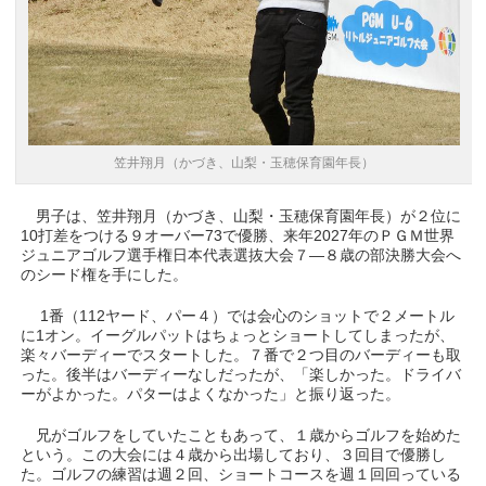
笠井翔月（かづき、山梨・玉穂保育園年長）
男子は、笠井翔月（かづき、山梨・玉穂保育園年長）が２位に
10打差をつける９オーバー73で優勝、来年2027年のＰＧＭ世界
ジュニアゴルフ選手権日本代表選抜大会７―８歳の部決勝大会へ
のシード権を手にした。
1番（112ヤード、パー４）では会心のショットで２メートル
に1オン。イーグルパットはちょっとショートしてしまったが、
楽々バーディーでスタートした。７番で２つ目のバーディーも取
った。後半はバーディーなしだったが、「楽しかった。ドライバ
ーがよかった。パターはよくなかった」と振り返った。
兄がゴルフをしていたこともあって、１歳からゴルフを始めた
という。この大会には４歳から出場しており、３回目で優勝し
た。ゴルフの練習は週２回、ショートコースを週１回回っている