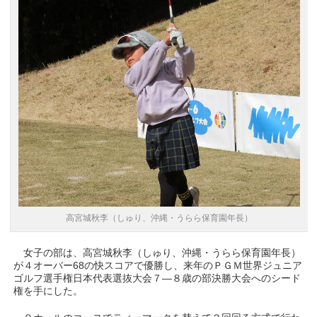
高宮城秋李（しゅり、沖縄・うらら保育園年長）
女子の部は、高宮城秋李（しゅり、沖縄・うらら保育園年長）
が４オーバー68の快スコアで優勝し、来年のＰＧＭ世界ジュニア
ゴルフ選手権日本代表選抜大会７―８歳の部決勝大会へのシード
権を手にした。