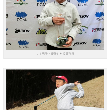
Ｕ６男子・優勝した笠井翔月