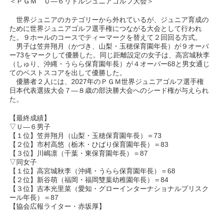
＜ＰＧＭ Ｕ―６リトルジュニアゴルフ大会＞
世界ジュニアのカテゴリーから外れているが、ジュニア育成の
ために世界ジュニアゴルフ選手権につながる大会として行われ
た。９ホールのコースでティーマークを替えて２回回る方式。
男子は笠井翔月（かづき、山梨・玉穂保育園年長）が９オーバ
ー73をマークして優勝した。同じ距離設定の女子は、高宮城秋李
（しゅり、沖縄・うらら保育園年長）が４オーバー68と男女通じ
てのベストスコアを出して優勝した。
優勝者２人には、2027年のＰＧＭ世界ジュニアゴルフ選手権
日本代表選抜大会７―８歳の部決勝大会へのシード権が与えられ
た。
【最終成績】
▽Ｕ―６男子
【１位】笠井翔月（山梨・玉穂保育園年長）＝73
【２位】市村高悠（栃木・ひばり保育園年長）＝83
【３位】川嶋凛（千葉・東保育園年長）＝87
▽同女子
【１位】高宮城秋李（沖縄・うらら保育園年長）＝68
【２位】新谷萌（福岡・福岡雙葉幼稚園年長）＝84
【３位】吉本光里菜（愛知・グローインターナショナルプリスク
ール年長）＝87
【協会広報ライター・赤坂厚】