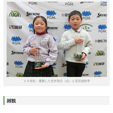
Ｕ６表彰・優勝した笠井翔月（右）と高宮城秋李
雑観