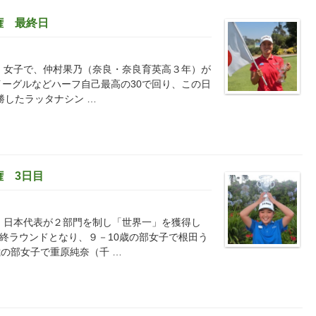
権 最終日
 女子で、仲村果乃（奈良・奈良育英高３年）が
イーグルなどハーフ自己最高の30で回り、この日
勝したラッタナシン …
 3日目
 日本代表が２部門を制し「世界一」を獲得し
最終ラウンドとなり、９－10歳の部女子で根田う
の部女子で重原純奈（千 …