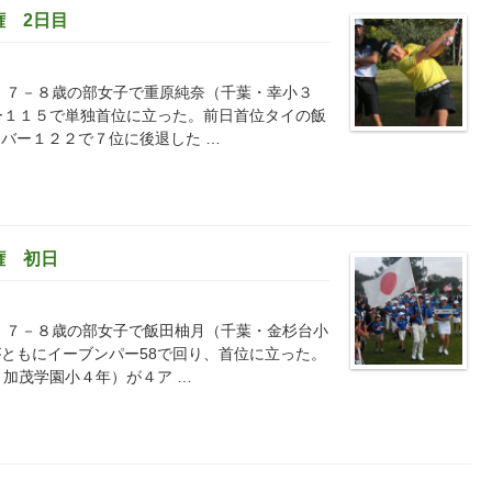
 2日目
 ７－８歳の部女子で重原純奈（千葉・幸小３
ー１１５で単独首位に立った。前日首位タイの飯
バー１２２で７位に後退した …
権 初日
 ７－８歳の部女子で飯田柚月（千葉・金杉台小
ともにイーブンパー58で回り、首位に立った。
・加茂学園小４年）が４ア …