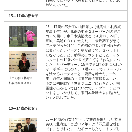
日悪かったパットを練習して行きたい」と、意
気込んでいた。
15―17歳の部女子
15―17歳の部女子の山田彩歩（北海道・札幌光
星高３年）が、風雨の中を２オーバー74の好ス
コアで回り、東日本決勝大会（４月23、24日、
茨城・美浦ＧＣ）に進んだ。「最近調子が悪く
て不安だったけど、この風の中を74で回れたの
は良かった。パーオン率が高くて、３パットも
しなかった」と、納得のラウンドだった。イン
スタートの14番パー５で第３打を「お先ににつ
けた」とバーディー。15番で第1打を池に入れた
が、ボギーにしのぎ、16番パー３で３メートル
を沈めるバーディーと、要所を締めた。一昨
山田彩歩（北海道・
年、昨年と国体の北海道代表の貫録を示した。
札幌光星高３年）
予選は初挑戦で「世界ジュニアに行きたい。飛
距離が出るほうではないので、アプローチとパ
ットをしっかりして、東日本決勝大会に臨みた
い」と話していた。
13―14歳の部女子
13―14歳の部女子でトップ通過を果たした宮澤
美咲（北海道・富丘中２年）は「不思議な感じ
です」と照れた。「池ポチャしたり、トップし