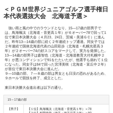
＜ＰＧＭ世界ジュニアゴルフ選手権日
本代表選抜大会 北海道予選＞
強い雨と風の中でのラウンドとなり、15―17歳の部男子で
は、鳥海颯汰（北海道・音更高１年）が６オーバー78で回って1
位で東日本決勝大会（４月23、24日、茨城・美浦ＧＣ）に進ん
だ。昨年13―14歳の部に続く２年連続トップ通過。同女子では
２年連続で国体北海道代表の山田彩歩（北海道・札幌光星高３
年）が２オーバー74の好スコアをマークして、実力を発揮した。
13―14歳の部男子は森智也（北海道・北海道教育大付札幌中２
年）が悪コンディションで91をたたいたが、他選手も崩れて１位
になった。同女子は84で回った宮澤美咲（北海道・富丘中２年）
が首位で東日本決勝大会に進んだ。
９―10歳の部、７―８歳の部は男女とも日没の恐れがあるため、
９ホールで競技を終了、成立とした。
東日本決勝大会進出者は以下の通り。
15～17歳の部
【男子】
【１位】鳥海颯汰（北海道・音更高１年）＝78
【２位】村岡侑哉（埼玉・埼玉栄高２年）＝80