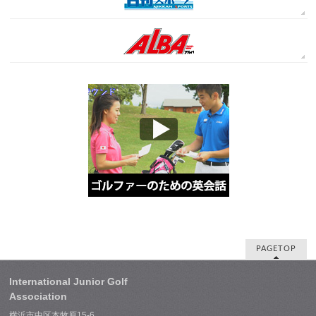
PAGETOP
International Junior Golf
Association
横浜市中区本牧原15-6