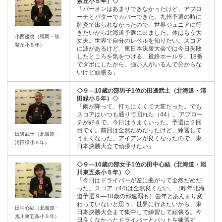
紫丘小５年）◇
「パーオンはあまりできなかったけど、アプロ
ーチとパターでカバーできた。九州予選の時に
肺炎で出られなかったので、世界ジュニアに行
きたいから北海道予選に出ました。体はもう大
小西優恵（福岡・筑
丈夫。世界で自分のレベルを知りたい。スコア
紫丘小５年）
に波があるけど、東日本決勝大会では今日失敗
したところを気をつける。最終ホール９、18番
でダボにしたから。強い人がいるんで分からな
いけど頑張る」
◇９―10歳の部男子1位の田邊武士（北海道・清
田緑小５年）◇
「雨が降って、打ちにくくて大変だった。でも
スコアはいつも通りで回れた（44）。アプロー
チが好きで、今日はうまくいった。予選は２回
目です。前回は全然だめだったけど、練習して
田邊武士（北海道・
うまくなった。アイアンが良くなったので、東
清田緑小５年）
日本決勝大会で頑張りたい」
◇９―10歳の部女子1位の田中心結（北海道・旭
川東五条小５年）◇
「今日はドライバーが左に曲がって全然だめだ
った。スコア（44)は全然良くない。（昨年北海
道予選９―10歳の部連覇も）去年とあんまり変
わっていないと思う。世界に行きたいから、東
田中心結（北海道・
日本決勝大会まで集中して練習して頑張る。今
旭川東五条小５年）
日良くなかったドライバーとパットを練習す