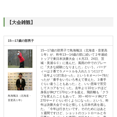
【大会雑観】
15―17歳の部男子
15―17歳の部男子で鳥海颯汰（北海道・音更高
１年）が、昨年13―14歳の部に続いて２年連続
トップで東日本決勝大会（４月23、24日、茨
城・美浦ＧＣ）に進んだ。風雨の中でのプレー
に「大きな経験になりました」という。バーデ
ィーは２番で５メートルを入れた１つだけで
「去年より1打良かった」という６オーバー78だ
ったが「番手をいろいろ考えて替えた。３番手
ぐらい違うこともあった」と、いい意味で苦労
してスコアをつくった。去年より10センチほど
身長が伸びて170センチを超え、飛距離も「クラ
鳥海颯汰（北海道・
ブを変えたこともあって、30～40ヤード伸びて
音更高１年）
270ヤードぐらい行くようになった」という。昨
年は決勝大会で４位と惜しくも日本代表を逃し
た。「今年は行きたいです。そのためにはあと
１週間ですけど、ショットのコントロールと今