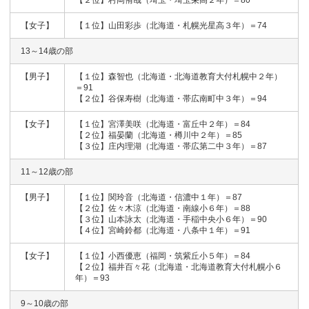
【女子】
【１位】山田彩歩（北海道・札幌光星高３年）＝74
13～14歳の部
【男子】
【１位】森智也（北海道・北海道教育大付札幌中２年）
＝91
【２位】谷保寿樹（北海道・帯広南町中３年）＝94
【女子】
【１位】宮澤美咲（北海道・富丘中２年）＝84
【２位】福晏蘭（北海道・樽川中２年）＝85
【３位】庄内理湖（北海道・帯広第二中３年）＝87
11～12歳の部
【男子】
【１位】関玲音（北海道・信濃中１年）＝87
【２位】佐々木涼（北海道・南線小６年）＝88
【３位】山本詠太（北海道・手稲中央小６年）＝90
【４位】宮崎鈴都（北海道・八条中１年）＝91
【女子】
【１位】小西優恵（福岡・筑紫丘小５年）＝84
【２位】福井百々花（北海道・北海道教育大付札幌小６
年）＝93
9～10歳の部