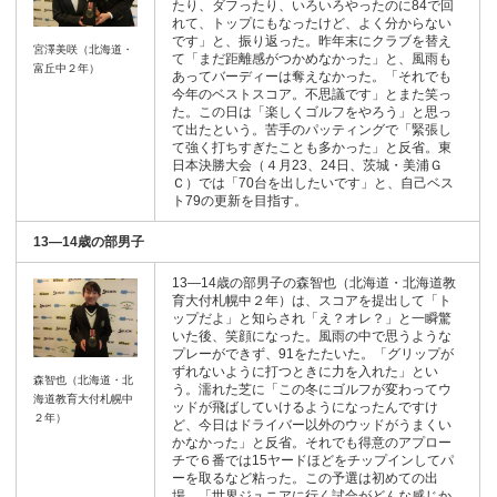
たり、ダフったり、いろいろやったのに84で回
れて、トップにもなったけど、よく分からない
です」と、振り返った。昨年末にクラブを替え
宮澤美咲（北海道・
て「まだ距離感がつかめなかった」と、風雨も
富丘中２年）
あってバーディーは奪えなかった。「それでも
今年のベストスコア。不思議です」とまた笑っ
た。この日は「楽しくゴルフをやろう」と思っ
て出たという。苦手のパッティングで「緊張し
て強く打ちすぎたことも多かった」と反省。東
日本決勝大会（４月23、24日、茨城・美浦Ｇ
Ｃ）では「70台を出したいです」と、自己ベス
ト79の更新を目指す。
13―14歳の部男子
13―14歳の部男子の森智也（北海道・北海道教
育大付札幌中２年）は、スコアを提出して「ト
ップだよ」と知らされ「え？オレ？」と一瞬驚
いた後、笑顔になった。風雨の中で思うような
プレーができず、91をたたいた。「グリップが
ずれないように打つときに力を入れた」とい
森智也（北海道・北
う。濡れた芝に「この冬にゴルフが変わってウ
海道教育大付札幌中
ッドが飛ばしていけるようになったんですけ
２年）
ど、今日はドライバー以外のウッドがうまくい
かなかった」と反省。それでも得意のアプロー
チで６番では15ヤードほどをチップインしてパ
ーを取るなど粘った。この予選は初めての出
場。「世界ジュニアに行く試合がどんな感じか