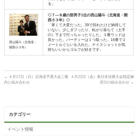
る」
◇７―８歳の部男子1位の西山陽斗（北海道・開
西小３年）◇
「寒くて大変だった。39で回れたけど納得して
いない。少しダフったり、転がり落ちて（土手
の）下まで行っちゃったりした。３番ウッドは
良かった。バーディーは１つ取った。16番で２
西山陽斗（北海道・
メートルぐらいを入れた。ナイスショットが気
開西小３年）
持ちいいからゴルフが好きです」
←
４月17日（日）北海道予選大会ご案
４月22日（金）東日本決勝大会指定練
内と組み合わせ
習日の組み合わせ
→
カテゴリー
イベント情報