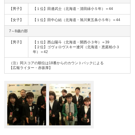
【男子】
【１位】田邊武士（北海道・清田緑小５年）＝44
【女子】
【１位】田中心結（北海道・旭川東五条小５年）＝44
7～8歳の部
【男子】
【１位】西山陽斗（北海道・開西小３年）＝39
【２位】ゴヴォロヴスキー遼河（北海道・恵庭柏小３
年）＝42
（注）同スコアの順位は18番からのカウントバックによる
【広報ライター・赤坂厚】