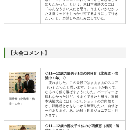
知りたかった」という。東日本決勝大会には
「みんなうまい人だと思う。うまくいかなかっ
た３番ウッドをしっかり打てるようにして行き
たい」と、力試しを楽しみにしていた。
【大会コメント】
◇11―12歳の部男子1位の関玲音（北海道・信
濃中１年）◇
「疲れました。この天候ではまあまあのスコア
（87）だったと思います。ショットが良くて、
なるべく低く飛ばすようにした。バーディーは
取れなかったけど、うまくできたと思う。東日
関玲音（北海道・信
本決勝大会にはもう少しショットの方向性と
濃中１年）
か、距離感とかをしっかり練習したい。自信は
一応あります。あ、絶対（世界ジュニアに）行
きます」
◇11―12歳の部女子１位の小西優恵（福岡・筑