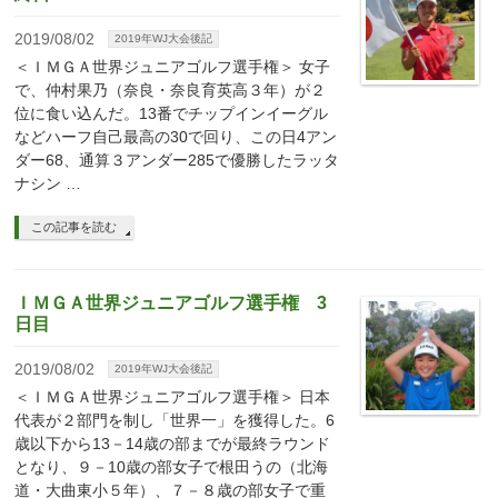
2019/08/02
2019年WJ大会後記
＜ＩＭＧＡ世界ジュニアゴルフ選手権＞ 女子
で、仲村果乃（奈良・奈良育英高３年）が２
位に食い込んだ。13番でチップインイーグル
などハーフ自己最高の30で回り、この日4アン
ダー68、通算３アンダー285で優勝したラッタ
ナシン …
この記事を読む
ＩＭＧＡ世界ジュニアゴルフ選手権 3
日目
2019/08/02
2019年WJ大会後記
＜ＩＭＧＡ世界ジュニアゴルフ選手権＞ 日本
代表が２部門を制し「世界一」を獲得した。6
歳以下から13－14歳の部までが最終ラウンド
となり、９－10歳の部女子で根田うの（北海
道・大曲東小５年）、７－８歳の部女子で重