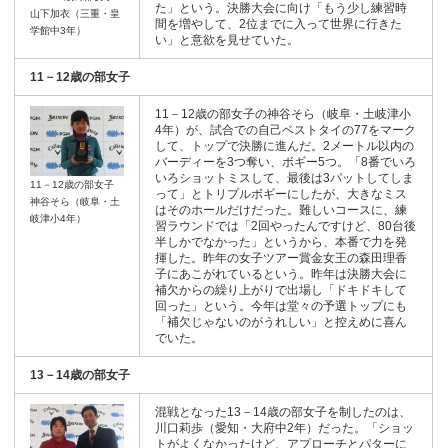
た」という。決勝大会に向け「もう少し練習時
山下加衣（三重・皇
間を増やして、2位までに入って世界に行きた
学館中3年）
い」と意欲を見せていた。
11－12歳の部女子
11－12歳の部女子の神谷そら（岐阜・土岐津小
4年）が、試合での自己ベストタイの77をマーク
して、トップで決勝に進んだ。2メートル以内の
バーディーを3つ奪い、ボギー5つ。「8番でいろ
いろショットミスして、最後は3パットしてしま
11－12歳の部女子
って」とトリプルボギーにしたが、大きなミス
神谷そら（岐阜・土
はそのホールだけだった。難しいコースに、練
岐津小4年）
習ラウンドでは「2回やったんですけど、80台後
半しかでなかった」というから、本番で力を発
揮した。昨年の女子ツアー賞金女王の森田理香
子にあこがれているという。昨年は決勝大会に
補欠からの繰り上がりで出場し「ドキドキして
回った」という。今年は堂々の予選トップにも
「補欠じゃないのがうれしい」と控えめに喜ん
でいた。
13－14歳の部女子
混戦となった13－14歳の部女子を制したのは、
川口莉歩（愛知・大府中2年）だった。「ショッ
トがよくなかったけど、アプローチとパターに