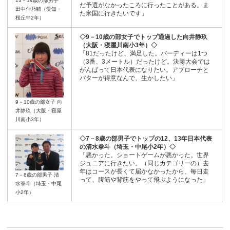
13－14歳の部男子
だ予選がなかったころに行ったことがある。ま
田中伸乃輔（愛知・
た米国に行きたいです」
桜丘中2年）
◇9－10歳の部女子でトップ通過した向井静玖
（大阪・寝屋川南小3年）◇
「81だったけど、満足した。バーディーは1つ
（3番、3メートル）だったけど。決勝大会では
がんばって日本代表になりたい。アプローチと
パターが得意なんで、生かしたい」
9－10歳の部女子 向
井静玖（大阪・寝屋
川南小3年）
◇7－8歳の部男子でトップの12、13年日本代表
の清水拳斗（埼玉・中尾小2年）◇
「悪かった。ショートゲームが悪かった。世界
ジュニアに行きたい。（同じカテゴリーの）去
年はコースが長くて届かなかったから、毎日走
7－8歳の部男子 清
って、腹筋や背筋をやって飛ぶようになった」
水拳斗（埼玉・中尾
小2年）