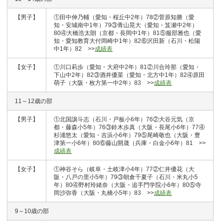
【男子】
①田中伸乃輔（愛知・桜丘中2年）78②菅原知勝（愛
知・安城南中1年）79③青山晃大（愛知・笈瀬中2年）
80④大橋浩太朗（京都・長岡中1年）81⑤服部雅也（愛
知・愛知教育大付岡崎中1年）82⑥沢田新（石川・松陽
中1年）82 >>
成績表
【女子】
①川口莉歩（愛知・大府中2年）81②川合玲那（愛知・
下山中2年）82③酒井優菜（愛知・北方中1年）82④原田
萌子（大阪・枚方第一中2年）83 >>
成績表
11～12歳の部
【男子】
①北国譲斗志（石川・戸板小6年）76②大谷元気（京
都・藤森小5年）76③鈴木歩真（大阪・長尾小6年）77④
杉浦悠太（愛知・吉浜小6年）79⑤尾崎敬也（大阪・豊
津第一小6年）80⑥藤山開晟（兵庫・白金小6年）81 >>
成績表
【女子】
①神谷そら（岐阜・土岐津小4年）77②仁井優花（大
阪・八戸の里小5年）79③朝倉千夏子（石川・米丸小5
年）80④野村玲緒奈（大阪・追手門学院小6年）80⑤寺
岡沙弥香（大阪・丸橋小5年）83 >>
成績表
9～10歳の部