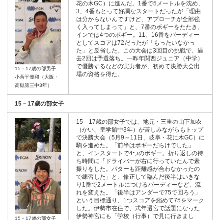
花の木GC）に進んだ。1番で5メートルを沈め、
3、4番もとって好調なスタートだったが「理由
は分からないんですけど、アプローチが全部強
く入ってしまって」と、7番のボギーをたたき、
インでは4つのボギー。11、16番をバーディー
としてスコアは72だったが「もったいなかっ
た」と反省した。この大会は3回目の挑戦で、過
去2回は予選落ち。一昨年関西ジュニア（中学）
で優勝するなどの実力者が、初めて決勝大会出
15－17歳の部男子
場の資格を得た。
小斉平優和（大阪・
高槻第三中3年）
15－17歳の部女子
15－17歳の部女子では、地元・三重の山下加衣
（かい、皇学館中3年）が苦しみながらもトップ
で決勝大会（5月9～11日、岐阜・花に木GC）に
駒を進めた。「前半はボギーだらけでした」
と、インスタートで4つのボギー。折り返しの待
ち時間に「ドライバーが右に行っていたんで素
振りをした。パターも距離感が合わなかったの
で練習した」と、修正して臨んだ後半はいきな
り1番で2メートルにつけるバーディーなど、流
れを変えた。「後半はアンダーで75で回ろう」
という目標通り、1つスコアを縮めて75をマーク
した。伊勢市在住で、式年遷宮で話題になった
伊勢神宮にも「学校（行事）で見に行きまし
15－17歳の部女子