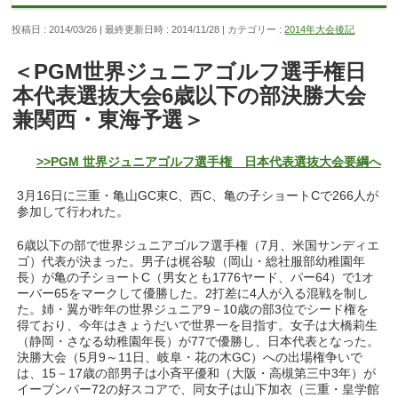
投稿日 : 2014/03/26
最終更新日時 : 2014/11/28
カテゴリー :
2014年大会後記
＜PGM世界ジュニアゴルフ選手権日
本代表選抜大会6歳以下の部決勝大会
兼関西・東海予選＞
>>PGM 世界ジュニアゴルフ選手権 日本代表選抜大会要綱へ
3月16日に三重・亀山GC東C、西C、亀の子ショートCで266人が
参加して行われた。
6歳以下の部で世界ジュニアゴルフ選手権（7月、米国サンディエ
ゴ）代表が決まった。男子は梶谷駿（岡山・総社服部幼稚園年
長）が亀の子ショートC（男女とも1776ヤード、パー64）で1オ
ーバー65をマークして優勝した。2打差に4人が入る混戦を制し
た。姉・翼が昨年の世界ジュニア9－10歳の部3位でシード権を
得ており、今年はきょうだいで世界一を目指す。女子は大橋莉生
（静岡・さなる幼稚園年長）が77で優勝し、日本代表となった。
決勝大会（5月9～11日、岐阜・花の木GC）への出場権争いで
は、15－17歳の部男子は小斉平優和（大阪・高槻第三中3年）が
イーブンパー72の好スコアで、同女子は山下加衣（三重・皇学館