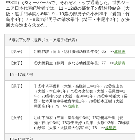
中3年）が3オーバー75で、それぞれトップ通過した。世界ジュ
ニア日本代表経験者では、11－12歳の部女子の野村玲緒奈（大
阪・追手門学院小6年）9－10歳の部男子の小田祥平（愛知・竹
島小4年）7－8歳の部男子の清水拳斗（埼玉・中尾小2年）が決
勝大会進出を決めた。
6歳以下の部（世界ジュニア選手権代表）
【男子】
①梶谷駿（岡山・総社服部幼稚園年長）65 >>
成績表
【女子】
①大橋莉生（静岡・さなる幼稚園年長）77 >>
成績表
15～17歳の部
【男子】
】①小斉平優和（大阪・高槻第三中3年）72②豊山良
（大阪・本庄中3年）75③今宮陸智（大阪・長尾西中2
年）78④南沢弥（大阪・友渕中3年）79⑤中村鎌大（長
野・松本秀峰中等教育学校1年）79⑥松本正樹（大阪・
興国高1年）79 >>
成績表
【女子】
①山下加衣（三重・皇学館中3年）75②橋本千里（愛
知・萩山中3年）78③王天妤（兵庫・大原中2年）78④横
山紗蔵（大阪・大阪産大付高1年）78 >>
成績表
13～14歳の部