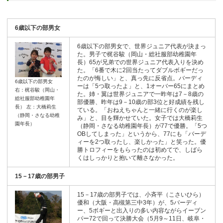
6歳以下の部男女
6歳以下の部男女で、世界ジュニア代表が決まっ
た。男子で梶谷駿（岡山・総社服部幼稚園年
長）65が兄弟での世界ジュニア代表入りを決め
た。「6番で木に2回当たってダブルボギーだっ
たのが悔しい」と、真っ先に反省点。バーディ
6歳以下の部男女
ーは「5つ取ったよ」と、1オーバー65にまとめ
右：梶谷駿（岡山・
た。姉・翼は世界ジュニアで一昨年は7－8歳の
総社服部幼稚園年
部優勝、昨年は9－10歳の部3位と好成績を残し
長） 左：大橋莉生
ている。「おねえちゃんと一緒に行くのが楽し
（静岡・さなる幼稚
み」と、目を輝かせていた。女子では大橋莉生
園年長）
（静岡・さなる幼稚園年長）が77で優勝。「5つ
OBしてしまった」というから、77にも「バーデ
ィーを2つ取ったし、楽しかった」と笑った。優
勝トロフィーをもらったのは初めてで、しばら
くはしっかりと抱いて離さなかった。
15－17歳の部男子
15－17歳の部男子では、小斉平（こさいひら）
優和（大阪・高槻第三中3年）が、5バーディ
ー、5ボギーと出入りの多い内容ながらイーブン
パー72で回って決勝大会（5月9～11日、岐阜・