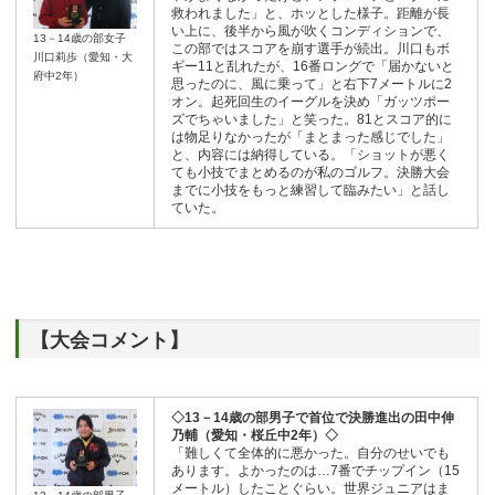
救われました」と、ホッとした様子。距離が長
い上に、後半から風が吹くコンディションで、
13－14歳の部女子
この部ではスコアを崩す選手が続出。川口もボ
川口莉歩（愛知・大
ギー11と乱れたが、16番ロングで「届かないと
府中2年）
思ったのに、風に乗って」と右下7メートルに2
オン。起死回生のイーグルを決め「ガッツポー
ズでちゃいました」と笑った。81とスコア的に
は物足りなかったが「まとまった感じでした」
と、内容には納得している。「ショットが悪く
ても小技でまとめるのが私のゴルフ。決勝大会
までに小技をもっと練習して臨みたい」と話し
ていた。
【大会コメント】
◇13－14歳の部男子で首位で決勝進出の田中伸
乃輔（愛知・桜丘中2年）◇
「難しくて全体的に悪かった。自分のせいでも
あります。よかったのは…7番でチップイン（15
メートル）したことぐらい。世界ジュニアはま