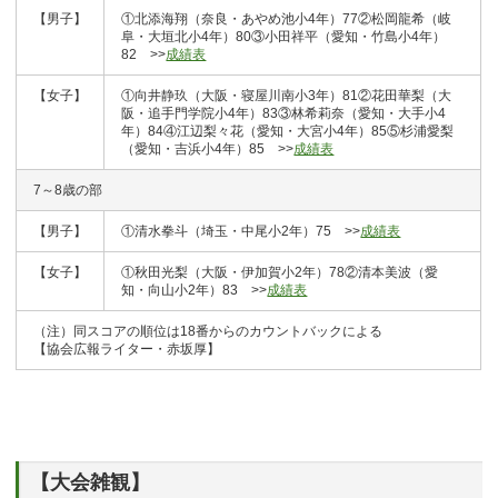
【男子】
①北添海翔（奈良・あやめ池小4年）77②松岡龍希（岐
阜・大垣北小4年）80③小田祥平（愛知・竹島小4年）
82 >>
成績表
【女子】
①向井静玖（大阪・寝屋川南小3年）81②花田華梨（大
阪・追手門学院小4年）83③林希莉奈（愛知・大手小4
年）84④江辺梨々花（愛知・大宮小4年）85⑤杉浦愛梨
（愛知・吉浜小4年）85 >>
成績表
7～8歳の部
【男子】
①清水拳斗（埼玉・中尾小2年）75 >>
成績表
【女子】
①秋田光梨（大阪・伊加賀小2年）78②清本美波（愛
知・向山小2年）83 >>
成績表
（注）同スコアの順位は18番からのカウントバックによる
【協会広報ライター・赤坂厚】
【大会雑観】