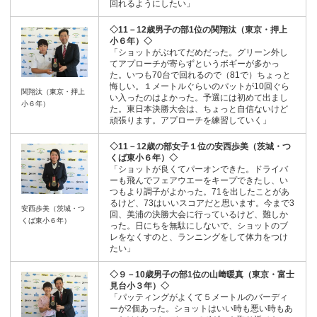
回れるようにしたい」
◇11－12歳男子の部1位の関翔汰（東京・押上
小６年）◇
「ショットがぶれてだめだった。グリーン外し
てアプローチが寄らずというボギーが多かっ
た。いつも70台で回れるので（81で）ちょっと
悔しい。１メートルぐらいのパットが10回ぐら
関翔汰（東京・押上
い入ったのはよかった。予選には初めて出まし
小６年）
た。東日本決勝大会は、ちょっと自信ないけど
頑張ります。アプローチを練習していく」
◇11－12歳の部女子１位の安西歩美（茨城・つ
くば東小６年）◇
「ショットが良くてパーオンできた。ドライバ
ーも飛んでフェアウエーをキープできたし、い
つもより調子がよかった。71を出したことがあ
るけど、73はいいスコアだと思います。今まで3
安西歩美（茨城・つ
回、美浦の決勝大会に行っているけど、難しか
くば東小６年）
った。日にちを無駄にしないで、ショットのブ
レをなくすのと、ランニングをして体力をつけ
たい」
◇９－10歳男子の部1位の山﨑暖真（東京・富士
見台小３年）◇
「パッティングがよくて５メートルのバーディ
ーが2個あった。ショットはいい時も悪い時もあ