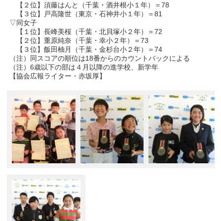
【２位】須藤はんと（千葉・酒井根小１年）＝78
【３位】戸高隆世（東京・石神井小１年）＝81
▽同女子
【１位】長峰美桜（千葉・北貝塚小２年）＝72
【２位】重原純奈（千葉・幸小２年）＝73
【３位】飯田柚月（千葉・金杉台小２年）＝74
（注）同スコアの順位は18番からのカウントバックによる
（注）6歳以下の部は４月以降の進学校、新学年
【協会広報ライター・赤坂厚】