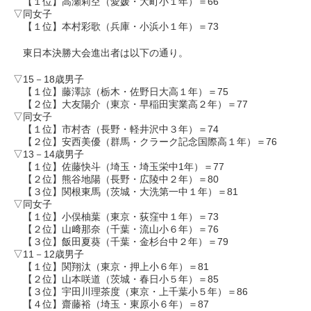
【１位】高瀬莉空（愛媛・大町小１年）＝66
▽同女子
【１位】本村彩歌（兵庫・小浜小１年）＝73
東日本決勝大会進出者は以下の通り。
▽15－18歳男子
【１位】藤澤諒（栃木・佐野日大高１年）＝75
【２位】大友陽介（東京・早稲田実業高２年）＝77
▽同女子
【１位】市村杏（長野・軽井沢中３年）＝74
【２位】安西美優（群馬・クラーク記念国際高１年）＝76
▽13－14歳男子
【１位】佐藤快斗（埼玉・埼玉栄中1年）＝77
【２位】熊谷地陽（長野・広陵中２年）＝80
【３位】関根東馬（茨城・大洗第一中１年）＝81
▽同女子
【１位】小俣柚葉（東京・荻窪中１年）＝73
【２位】山﨑那奈（千葉・流山小６年）＝76
【３位】飯田夏葵（千葉・金杉台中２年）＝79
▽11－12歳男子
【１位】関翔汰（東京・押上小６年）＝81
【２位】山本咲道（茨城・春日小５年）＝85
【３位】宇田川理茶度（東京・上千葉小５年）＝86
【４位】齋藤裕（埼玉・東原小６年）＝87