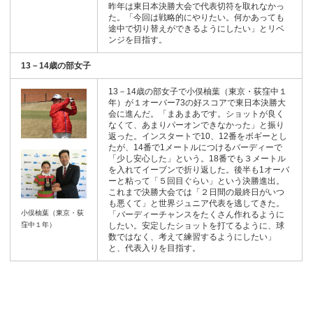
昨年は東日本決勝大会で代表切符を取れなかっ
た。「今回は戦略的にやりたい。何かあっても
途中で切り替えができるようにしたい」とリベ
ンジを目指す。
13－14歳の部女子
13－14歳の部女子で小俣柚葉（東京・荻窪中１
年）が１オーバー73の好スコアで東日本決勝大
会に進んだ。「まあまあです。ショットが良く
なくて、あまりパーオンできなかった」と振り
返った。インスタートで10、12番をボギーとし
たが、14番で1メートルにつけるバーディーで
「少し安心した」という。18番でも３メートル
を入れてイーブンで折り返した。後半も1オーバ
ーと粘って「５回目ぐらい」という決勝進出。
これまで決勝大会では「２日間の最終日がいつ
も悪くて」と世界ジュニア代表を逃してきた。
小俣柚葉（東京・荻
「バーディーチャンスをたくさん作れるように
窪中１年）
したい。安定したショットを打てるように、球
数ではなく、考えて練習するようにしたい」
と、代表入りを目指す。