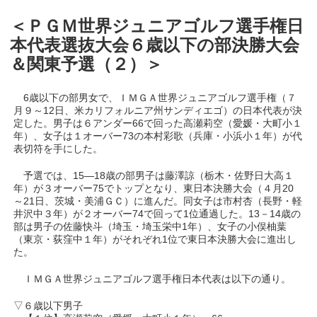
＜ＰＧＭ世界ジュニアゴルフ選手権日
本代表選抜大会６歳以下の部決勝大会
＆関東予選（２）＞
6歳以下の部男女で、ＩＭＧＡ世界ジュニアゴルフ選手権（７
月９～12日、米カリフォルニア州サンディエゴ）の日本代表が決
定した。男子は６アンダー66で回った高瀬莉空（愛媛・大町小１
年）、女子は１オーバー73の本村彩歌（兵庫・小浜小１年）が代
表切符を手にした。
予選では、15―18歳の部男子は藤澤諒（栃木・佐野日大高１
年）が３オーバー75でトップとなり、東日本決勝大会（４月20
～21日、茨城・美浦ＧＣ）に進んだ。同女子は市村杏（長野・軽
井沢中３年）が２オーバー74で回って1位通過した。13－14歳の
部は男子の佐藤快斗（埼玉・埼玉栄中1年）、女子の小俣柚葉
（東京・荻窪中１年）がそれぞれ1位で東日本決勝大会に進出し
た。
ＩＭＧＡ世界ジュニアゴルフ選手権日本代表は以下の通り。
▽６歳以下男子