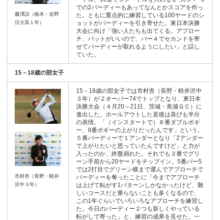
での2バーディーもあってなんとかスコアを作っ
藤澤諒（栃木・佐野
た。ともに重点的に練習している100ヤードのシ
日大高１年）
ョットがバーディーを引き寄せた。東日本決勝
大会に向け「強い人たちも出てくる。アプロー
チ、パットがいいので、パー４でセカンドを寄
せてバーディーが取れるようにしたい」と話し
ていた。
15－18歳の部女子
15－18歳の部女子では市村杏（長野・軽井沢中
３年）が２オーバー74でトップとなり、東日本
決勝大会（４月20～21日、茨城・美浦ＧＣ）に
進出した。ホールアウトした直後は喜びも半分
の表情。「（インスタートで）８番ダブルボギ
ー、9番ボギーの上がりだったんです」という。
５番バーディーで１アンダーとなり「2アンダー
で上がりたいと思っていたんですけど」と力が
入ったのか、終盤崩れた。それでも３番でグリ
ーン手前から20ヤードをチップイン。5番パー5
では2打目でグリーン横まで運んでアプローチで
市村杏（長野・軽井
バーディーを奪ったことに「今までアプローチ
沢中３年）
は上げて転がす1パターンしかなかったけど、難
しいコースだと乗らないことも多くなるので、
この1年ぐらいでいろいろなアプローチを練習し
た。今日のバーディー２つも新しくやっている
転がしで寄った」と、練習の成果を見せた。一