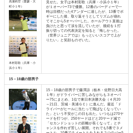
高瀬莉空（愛媛・大
見せた。女子は本村彩歌（兵庫・小浜小１年）
町小１年）
が１オーバー73で優勝。12番のバーディーで一
時は目標だった4アンダーに達したが、13番でボ
ギーにした後、取り返そうとしてリズムが崩れ
てそこから5オーバーした。ホールアウト直後は
負けたと思って涙を流していたが、後続を１打
振り切っての代表決定を知ると「悔しかった。
（世界ジュニアでは）もっといいスコアで上が
りたい」と笑顔ものぞいた。
本村彩歌（兵庫・小
浜小１年）
15－18歳の部男子
15－18歳の部男子で藤澤諒（栃木・佐野日大高
１年）がドライバーに苦しみながらも３オーバ
ー75にまとめ、1位で東日本決勝大会（４月20
～21日、茨城・美浦ＧＣ）に進んだ。最近「ド
ライバーがヒールに当たって飛ばなくなってい
た」という不安がこの日も出た。いつもは270ヤ
ードを打つが、250ヤードほどと20ヤード減で
「セカンドショットの距離が長くなって」とチ
ャンスを作れず苦しい展開。それでも5番で３メ
ートル、10番で５メートルを入れる２つのパー5