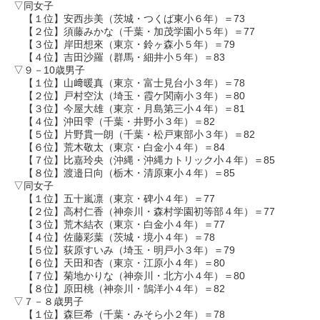
▽同女子
【１位】安西歩美（茨城・つくば東小６年）＝73
【２位】須藤みかな（千葉・加茂学園小５年）＝77
【３位】岸田想來（東京・鈴ヶ森小５年）＝79
【４位】吉田沙羅（群馬・細井小５年）＝83
▽９－10歳男子
【１位】山﨑暖真（東京・富士見台小３年）＝78
【２位】戸村空汰（埼玉・霞ケ関南小３年）＝80
【３位】今屋大雄（東京・月島第三小４年）＝81
【４位】沖田雫（千葉・井野小３年）＝82
【５位】片野貫一朗（千葉・松戸東部小３年）＝82
【６位】荒木敬太（東京・白金小４年）＝84
【７位】比嘉玲央（沖縄・沖縄カトリック小４年）＝85
【８位】渡邉日向（栃木・清原東小４年）＝85
▽同女子
【１位】五十嵐凛（東京・碑小４年）＝77
【２位】高村仁香（神奈川・森村学園初等部４年）＝77
【３位】荒木結衣（東京・白金小４年）＝77
【４位】佐藤彩葉（茨城・境小４年）＝78
【５位】荻原すいみ（埼玉・明戸小３年）＝79
【６位】天田和杏（東京・江原小４年）＝80
【７位】菊地かりな（神奈川・北方小４年）＝80
【８位】原田桃（神奈川・鵠洋小４年）＝82
▽７－８歳男子
【１位】森巨希（千葉・みそら小２年）＝78