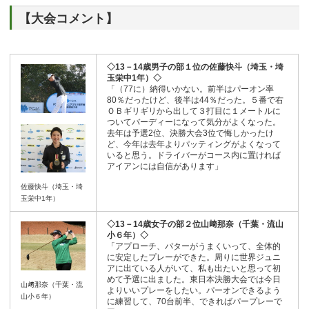
【大会コメント】
◇13－14歳男子の部１位の佐藤快斗（埼玉・埼
玉栄中1年）◇
「（77に）納得いかない。前半はパーオン率
80％だったけど、後半は44％だった。５番で右
ＯＢギリギリから出して３打目に１メートルに
ついてバーディーになって気分がよくなった。
去年は予選2位、決勝大会3位で悔しかったけ
ど、今年は去年よりパッティングがよくなって
いると思う。ドライバーがコース内に置ければ
アイアンには自信があります」
佐藤快斗（埼玉・埼
玉栄中1年）
◇13－14歳女子の部２位山﨑那奈（千葉・流山
小６年）◇
「アプローチ、パターがうまくいって、全体的
に安定したプレーができた。周りに世界ジュニ
アに出ている人がいて、私も出たいと思って初
めて予選に出ました。東日本決勝大会では今日
山﨑那奈（千葉・流
よりいいプレーをしたい。パーオンできるよう
山小６年）
に練習して、70台前半、できればパープレーで