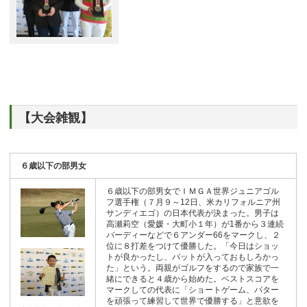
【大会雑観】
６歳以下の部男女
６歳以下の部男女でＩＭＧＡ世界ジュニアゴル
フ選手権（７月９～12日、米カリフォルニア州
サンディエゴ）の日本代表が決まった。男子は
高瀬莉空（愛媛・大町小１年）が1番から３連続
バーディーなどで６アンダー66をマークし、２
位に８打差をつけて優勝した。「今日はショッ
トが良かったし、パットが入っておもしろかっ
た」という。両親がゴルフをするので家族で一
緒にできると４歳から始めた。ベストスコアを
マークしての代表に「ショートゲーム、パター
を頑張って練習して世界で優勝する」と意欲を