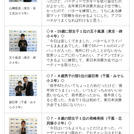
ったけど、バーディーでボギーを取り返せたの
がよかった。去年東日本決勝大会は２位で悔し
山﨑暖真（東京・富
かったので、パターを練習した。うちにある練
士見台小３年）
習マットで距離を合わせるようにした。アプロ
ーチがうまくなれば行けると思う」
◇９－10歳に部女子１位の五十嵐凛（東京・碑
小４年）◇
「今日は楽しくできました。パターもドライバ
ーもまあまあでした。3番で10メートルのロング
パットが入った。海外に行ったことがないから
世界ジュニアに行ってみたい。アイアンで2オン
五十嵐凛（東京・碑
できるように練習して、東日本決勝大会ではバ
小４年）
ーディーを取りたい」
◇７－８歳男子の部1位の森巨希（千葉・みそら
小２年）◇
「前半42たたいてちょっとだめだったけど、後
半36でうまくいった。いつもどっちかがいいか
悪いかなんで、前半悪かったから、後半良くな
ると思った。大会で１位は初めて。東日本決勝
森巨希（千葉・みそ
大会でも1位になりたい」
ら小２年）
◇７－８歳の部女子１位の長峰美桜（千葉・北
貝塚小２年）◇
「今日はいつもよりちょっとだけよかった。バ
ーディーが４つ取れた。でもチャンスはまだあ