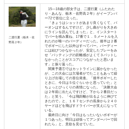
15―18歳の部女子は、二渡行夏（ふたわた
り・あんな、栃木・佐野高２年）がイーブンパ
ー72で首位に立った。
「きょうはショットがあまり良くなくて、パ
ーオンはするんですけど、少し曲がりを大きめ
にラインを読んでしまった」と、インスタート
でパーを積み重ね、17番で１．５メートルを入
二渡行夏（栃木・佐
れたのが唯一のバーディーだった。後半は２番
野高２年）
でボギーにした以外はすべてパー。バーディー
には結びつかなかったが、安定したプレーをみ
せ「パッティングの距離感がよくて３パットし
なかったことがスコアにつながったと思いま
す」と振り返った。
関東予選①ではカットラインに届かなかった
が、この大会には欠場者がでたこともあって繰
り上げ出場しての首位発進。「後半ボギーした
ときに、今日は５位ぐらいかと思っていた」と
ちょっとびっくりの表情になった。「決勝大会
は２年前に出たんですけど、下から２番目だっ
た」と笑う。「今は飛距離が出るように伸びて
きたので」と、１６７センチの長身から２４０
ヤードほどを飛ばすドライバーが支えになって
いる。
最終日に向け「今日はもったいないボギーが
１つあった。明日は頑張ってアンダーパーで回
れたら」と、意欲を見せていた。