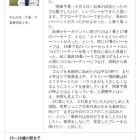
た。
「関東予選（４月２日）以来の試合だったの
で心配でしたけど、いいプレーができたと思い
ます。アプローチでカバーできたのと、長めの
中山大生（千葉・千
パーパットが入ったのがよかった」と振り返っ
葉黎明高２年）
た。
自身がキーポイントに挙げたのは７番と17番
のパーセーブ。ともに「２メートルぐらいのパ
ーパットが入った」という。特に17番のパーセ
ーブは、16番で右のバンカーから３メートルに
つけてバーディーを取って首位に並んだ直後だ
った。続く最終18番パー５では第３打を1メート
ル弱につけるバーディーにつなげ、混戦から抜
け出した。
ゴルフを本格的に始めたのは中1の時で、まだ
４年ほどで発展途上中。ドライバー飛距離は約
２７０ヤードだが「バラつきがもう少しなくな
るようにスイングを改造しています。関東予選
の時よりはよくなっている」と調整中とはい
え、光明も見えている。
1打差に４人、２打差までに６人がひしめく大
混戦。世界ジュニア日本代表がかかる最終日に
向けて「まずは今日のスコアのことは忘れた
い」といい「最終日は自分ができることだけを
したい。無理をしないで、安定したプレーを心
掛けたい」と話した。
15―18歳の部女子