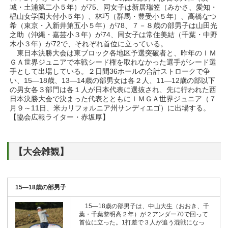
城・土浦第二小５年）が75、同女子は新居瑞笠（みかさ、愛知・
椙山女学園大付小５年）、林巧（群馬・豊受小５年）、高橋なつ
希（東京・入新井第五小５年）が78、７－８歳の部男子は山田光
之助（沖縄・嘉芸小３年）が74、同女子は常住美結（千葉・中野
木小３年）が72で、それぞれ首位に立っている。
東日本決勝大会は東ブロック各地区予選突破者と、昨年のＩＭ
ＧＡ世界ジュニアで本戦シード権を取れなかった選手がシード選
手として出場している。２日間36ホールの合計ストロークで争
い、15―18歳、13―14歳の部男女は各２人、11―12歳の部以下
の男女各３部門は各１人が日本代表に選抜され、先に行われた西
日本決勝大会で決まった代表とともにＩＭＧＡ世界ジュニア（７
月９～11日、米カリフォルニア州サンディエゴ）に出場する。
【協会広報ライター・赤坂厚】
【大会雑観】
15―18歳の部男子
15―18歳の部男子は、中山大生（おおき、千
葉・千葉黎明高２年）が２アンダー70で回って
首位に立った。1打差で３人が追う混戦になっ