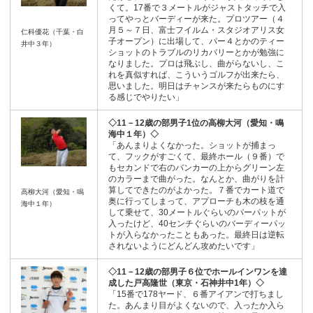
くて。17番で３メートルがジャストタッチで入
ってやっとバーディーが来た。プロツアー（４
月５～７日、富士フイルム・スタジオアリス女
仁科優花（千葉・白
子オープン）に出場して、パー４とかのティー
井中３年）
ショットのトラブルのリカバリーとかが勉強に
なりました。プロは飛ぶし、曲がらないし、こ
れを真似すれば、こういうゴルフが出来たら、
思いました。明日はチャンスが来たらものにす
る感じでやりたい」
◇11－12歳の部男子1位の高柳大河（愛知・鳴
海中１年）◇
「あんまりよくなかった。ショットが捕まっ
て、フックがすごくて、最終ホール（９番）で
もセカンドで右のバンカーの上からグリーン左
のカラーまで曲がった。なんとか、曲がりを計
算してできたのがよかった。７番でカート道で
高柳大河（愛知・鳴
奥に行ってしまって、アプローチも木の枝を通
海中１年）
して乗せて、30メートルぐらいのパーパットが
入ったけど、40センチぐらいのバーディーパッ
トが入らなかったこともあった。最終日は逆転
されないようにどんどん攻めたいです」
◇11－12歳の部男子６位でホールインワンを達
成した戸高隆世（東京・石神井中1年）◇
「15番で178ヤード、６番アイアンで打ちまし
た。あんまり目がよくないので、入ったか入ら