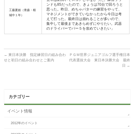
ンドも85だったので、きょうは70台で回ろうと
思った。昨日、めちゃパターの練習をやって、
工藤夏姫（青森・根
マネジメントができていなかったから今日は考
城中１年）
えて打った。最終日は崩れることが多いので、
集中して最後まであきらめずにやりたい。武器
のドライバーでパー５を攻めていきたい」
←
東日本決勝 指定練習日の組み合わ
ＰＧＭ世界ジュニアゴルフ選手権日本
せと初日の組み合わせとご案内
代表選抜大会 東日本決勝大会 最終
日
→
カテゴリー
イベント情報
2012年のイベント