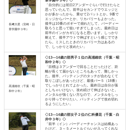
章学園中３年）◇
「自分的には初日2アンダーぐらいで行けたらと
思っていたんで。前半はセカンドでウエッジと
かが多かったから、乗せて2パットとか。9番で
エッジからパーとか、リカバリーもよかった。
後半は10番のボギーで崩れだして、バーディー
長﨑大星（宮崎・日
取ろうと思って狙いすぎてしまった。最終日は
章学園中３年）
前半のインがカギになると思います。しっかり
耐えて、後半アウトで伸ばすという感じででき
たら。ミスしたときのリカバリー力はあるの
で、しっかりと攻めたい」
◇13―14歳の部男子１位の高浦維吹（千葉・昭
和中２年）◇
「目標は３アンダーで回ることだったけど、距
離が長くて届かないところもあって、難しかっ
た。後半、パッティングのタッチが合わなくて
取りこぼしがあったけど、最後パー５（18番）
でしっかりとれてよかった。最終日は自分が落
高浦維吹（千葉・昭
としちゃいけない。攻め続けて伸ばさないと。
和中２年）
メンタルが強くない方なので、メンタルをしっ
かり持ってやりたい。パッティングで攻め切れ
るようにしたい」
◇13―14歳の部女子２位の仁科優花（千葉・白
井中３年）◇
「前半（イン）バーディーチャンスは結構あっ
たけど、３～５メートルぐらいが入ってくれな