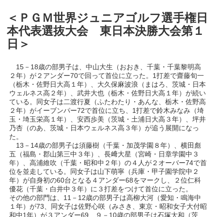
＜ＰＧＭ世界ジュニアゴルフ選手権日
本代表選抜大会 東日本決勝大会第１
日＞
15－18歳の部男子は、中山大生（おおき、千葉・千葉黎明高
２年）が２アンダー70で回って首位に立った。1打差で齋藤旬一
（栃木・佐野日大高１年）、大久保麻波浪（まはろ、茨城・日本
ウェルネス高２年）、武井大也（栃木・佐野日大高１年）が続い
ている。同女子は二渡行夏（ふたわたり・あんな、栃木・佐野高
２年）がイーブンパー72で首位に立ち、1打差で鈴木みなみ（埼
玉・埼玉栄高１年）、安西歩美（茨城・土浦日大高３年）、坪井
乃杏（のあ、茨城・日本ウェルネス高３年）が追う展開になっ
た。
13－14歳の部男子は須藤樹（千葉・加茂学園８年）、横田彪
五（福島・郡山第三中３年）、長﨑大星（宮崎・日章学園中３
年）、高浦維吹（千葉・昭和中２年）の４人が２オーバー74で首
位を並走している。同女子は山下萌寧（兵庫・甲子園学院中２
年）が自身初の60台となる４アンダー68をマークし、２位仁科
優花（千葉・白井中３年）に３打差をつけて首位に立った。
その他の部門は、11－12歳の部男子は高柳大河（愛知・鳴海中
１年）が73、同女子は佐野心咲（みさき、東京・昭和女子大付昭
和中1年）が３アンダー69、９－10歳の部男子は石塚大和（茨