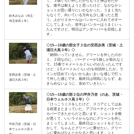
て、３個ぐらい外したからもっと伸ばせたか
な。後半は耐えようと思ったけど、なかなかシ
ョットが思い通りにいかなかった。うまく当た
らなくて、向いている方向も少し違ったと思
鈴木みなみ（埼玉・
う。上がり２ホールはバンカーに入れてボギー
埼玉栄高１年）
にしてしまった。前半はバンカーはうまくいっ
たんですけど。明日はアンダーパーを目指しま
す」
◇15―18歳の部女子２位の安西歩美（茨城・土
浦日大高３年）◇
「納得いっていません。グリーンを外したのが
１、２回なのに、バーディーが1個しか取れなく
て。15番で４メートルぐらいのが入ったんです
けど、1.5メートルぐらいのを何回外したか。ラ
インが読めていないからあいまいな感じで打っ
安西歩美（茨城・土
て外した感じです。最終日は弱気にならず、あ
浦日大高３年）
きらめないように、攻めていきたい」
◇15―18歳の部２位の坪井乃杏（のあ、茨城・
日本ウェルネス高３年）◇
「けっこうミスをしたけど、スコアとしてはあ
る程度まとまっていた。アプローチとパターで
カバーできたからだと思います。ショット全般
が悪くて、いいライからなのにグリーンを外し
まくってしまった。最終日はショットをどうに
坪井乃杏（茨城・日
かして、ちゃんとグリーンに乗せたい。グリー
本ウェルネス高３
ンに乗ればなんとかなると思います」ント