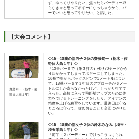
ず、ゆっくりやりたい。焦ったらバーディー取
らなきゃと思ってボギーになっちゃうから、パ
ーでいいと思ってやりたい」と話した。
【大会コメント】
◇15―18歳の部男子２位の齋藤旬一（栃木・佐
野日大高１年）◇
「13番パー５で（第３打の）残り70ヤードから
４回かかってしまってボギーにしてしまった。
16番で奥からバックスピンで1メートルについ
て、18番パー５で３打目のアプローチが６メー
トルにしか寄らなかったけど、しっかり打てて
齋藤旬一（栃木・佐
入った。高校に入って飛距離アップのために体
野日大高１年）
力をつけるトレーニングをしたり、アイアンの
精度を上げる練習をしています。最終日は守る
ところは守って、攻め切ることと交互にやりた
い」
◇15―18歳の部女子２位の鈴木みなみ（埼玉・
埼玉栄高１年）◇
「前半（２バーディー）でけっこうつけられ