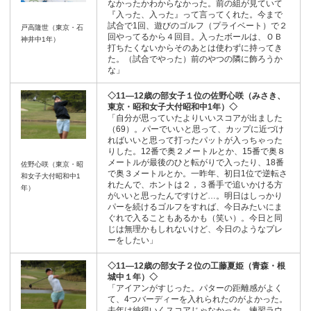
なかったかわからなかった。前の組が見ていて
『入った、入った』って言ってくれた。今まで
試合で1回、遊びのゴルフ（プライベート）で２
戸高隆世（東京・石
回やってるから４回目。入ったボールは、ＯＢ
神井中1年）
打ちたくないからそのあとは使わずに持ってき
た。（試合でやった）前のやつの隣に飾ろうか
な」
◇11―12歳の部女子１位の佐野心咲（みさき、
東京・昭和女子大付昭和中1年）◇
「自分が思っていたよりいいスコアが出ました
（69）。パーでいいと思って、カップに近づけ
ればいいと思って打ったパットが入っちゃった
りした。12番で奥２メートルとか、15番で奥８
メートルが最後のひと転がりで入ったり、18番
佐野心咲（東京・昭
で奥３メートルとか。一昨年、初日1位で逆転さ
和女子大付昭和中1
れたんで、ホントは２，３番手で追いかける方
年）
がいいと思ったんですけど…。明日はしっかり
パーを続けるゴルフをすれば、今日みたいにま
ぐれで入ることもあるかも（笑い）。今日と同
じは無理かもしれないけど、今日のようなプレ
ーをしたい」
◇11―12歳の部女子２位の工藤夏姫（青森・根
城中１年）◇
「アイアンがすじった。パターの距離感がよく
て、4つバーディーを入れられたのがよかった。
去年は納得いくスコアじゃなかった。練習ラウ