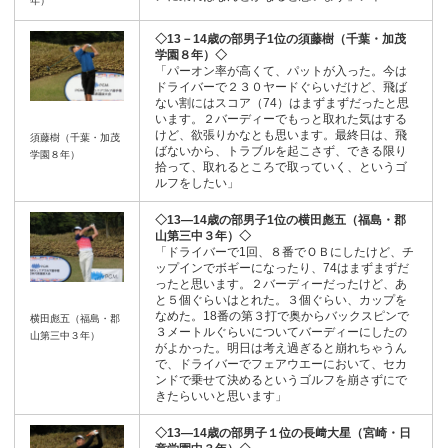
年）
◇13－14歳の部男子1位の須藤樹（千葉・加茂
学園８年）◇
「パーオン率が高くて、パットが入った。今は
ドライバーで２３０ヤードぐらいだけど、飛ば
ない割にはスコア（74）はまずまずだったと思
います。２バーディーでもっと取れた気はする
けど、欲張りかなとも思います。最終日は、飛
須藤樹（千葉・加茂
ばないから、トラブルを起こさず、できる限り
学園８年）
拾って、取れるところで取っていく、というゴ
ルフをしたい」
◇13―14歳の部男子1位の横田彪五（福島・郡
山第三中３年）◇
「ドライバーで1回、８番でＯＢにしたけど、チ
ップインでボギーになったり、74はまずまずだ
ったと思います。２バーディーだったけど、あ
と５個ぐらいはとれた。３個ぐらい、カップを
なめた。18番の第３打で奥からバックスピンで
横田彪五（福島・郡
３メートルぐらいについてバーディーにしたの
山第三中３年）
がよかった。明日は考え過ぎると崩れちゃうん
で、ドライバーでフェアウエーにおいて、セカ
ンドで乗せて決めるというゴルフを崩さずにで
きたらいいと思います」
◇13―14歳の部男子１位の長﨑大星（宮崎・日