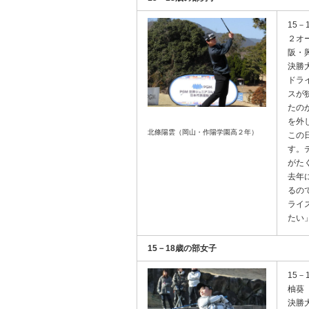
15
２オ
阪・
決勝
ドラ
スが
たの
を外
北條陽雲（岡山・作陽学園高２年）
この
す。
がた
去年
るの
ライ
たい
15－18歳の部女子
15
柚葵
決勝