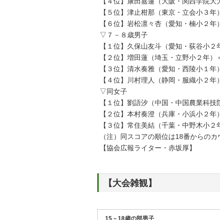
【４位】康田嘉蓮（大阪・関西学院大
【５位】津止柑那（東京・立会小３年）
【６位】岩松凛々杏（愛知・楠小２年）
▽７－８歳男子
【１位】久保山友斗（愛知・荻谷小２年
【２位】増田蓮（埼玉・立野小２年）＝
【３位】清水奏雅（愛知・西陵小１年）
【４位】川村理人（静岡・服織小２年）
▽同女子
【１位】劉語汐（中国・中国農業科技院
【２位】本村奏澄（兵庫・小浜小２年）
【３位】常住美結（千葉・中野木小２年
（注）同スコアの順位は18番からのカ
【協会広報ライター・赤坂厚】
【大会雑観】
15－18歳の部男子