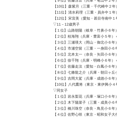
【９位】佐藤涼音（兵庫・竜山中２年）
【10位】森紫月（三重・千代崎中２年
【11位】清水莉理（三重・員弁中１年
【12位】宋宜美（愛知・甚目寺南中１
▽11－12歳男子
【１位】山路朝陽（岐阜・竹鼻小６年）
【２位】桂海翔（兵庫・豊富小５年）＝
【３位】三瀬瑛大（岡山・御北小６年）
【４位】市瀬空留（三重・一身田小６年
【５位】北本太一（奈良・矢田小６年）
【６位】徐千翔（兵庫・明峰小６年）＝
【７位】佐藤走汰（愛知・白鳳小６年）
【８位】七條龍之介（兵庫・朝日ヶ丘小
【９位】吉岡大駕（兵庫・成徳小６年）
【10位】八代鷹将（東京・東伊興小４
▽同女子
【１位】岩永梨花（兵庫・塚口小６年）
【２位】木下陽菜子（三重・成美小６年
【３位】橋川珠空（奈良・鳥見小６年）
【４位】佐野心咲（東京・昭和女子大付