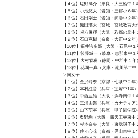
【４位】堤野洋介（奈良・大三輪中１年
【５位】小池悠太（愛知・三郷小６年）
【６位】石田剛士（愛知・師勝中２年）
【７位】織田瑛太（宮城・宮城教育大付
【８位】貞方俊輝（大阪・彩都の丘中１
【９位】石口寛樹（奈良・大正中２年）
【10位】福井誇多郎（大阪・石尾中１
【11位】後藤城一（岐阜・恵那東中１
【12位】大村宥稀（静岡・中郡中１年
【13位】花園一真（兵庫・滝川第二中
▽同女子
【１位】金沢玲奈（京都・七条中２年）
【２位】本村紅音（兵庫・宝塚中1年）
【３位】中西亜維（大阪・浜寺南中１年
【４位】三浦由楽（兵庫・カナディアン
【５位】山下萌寧（兵庫・甲子園学院中
【６位】奥野絢（大阪・四天王寺東中２
【７位】杉本奈央（大阪・東我孫子中２
【８位】佐々心花（京都・男山東中１年