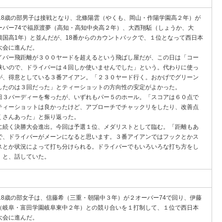
－18歳の部男子は接戦となり、北條陽雲（やくも、岡山・作陽学園高２年）が
ーバー74で福原渡夢（高知・高知中央高２年）、大西翔駈（しょうか、大
興国高1年）と並んだが、18番からのカウントバックで、１位となって西日本
大会に進んだ。
イバー飛距離が３００ヤードを超えるという飛ばし屋だが、この日は「コー
狭いので、ドライバーは４回しか使いませんでした」という。代わりに使っ
が、得意としている３番アイアン。「２３０ヤード行く。おかげでグリーン
したのは３回だった」とティーショットの方向性の安定がよかった。
日３バーディーを奪ったが、いずれもパー５のホール。「スコアは６０点で
ティーショットは良かったけど、アプローチでチャックリをしたり、改善点
くさんあった」と振り返った。
に続く決勝大会進出。今回は予選１位、メダリストとして臨む。「距離もあ
で、ドライバーがメーンになると思います。３番アイアンではフックとかス
スとか状況によって打ち分けられる。ドライバーでもいろいろな打ち方をし
」と、話していた。
－18歳の部女子は、信藤希（三重・朝陽中３年）が２オーバー74で回り、伊藤
（岐阜・富田学園岐阜東中２年）との競り合いを１打制して、１位で西日本
大会に進んだ。