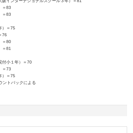
大阪インターナショナルスクール３年）＝81
＝83
＝83
）＝75
76
＝80
＝81
付小１年）＝70
＝73
）＝75
ウントバックによる