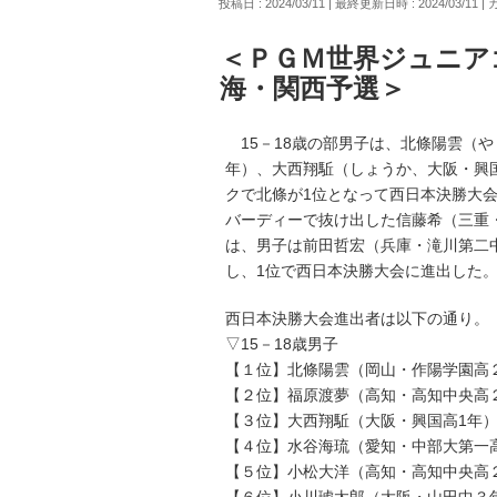
投稿日 : 2024/03/11
最終更新日時 : 2024/03/11
＜ＰＧＭ世界ジュニア
海・関西予選＞
15－18歳の部男子は、北條陽雲（
年）、大西翔駈（しょうか、大阪・興国
クで北條が1位となって西日本決勝大会
バーディーで抜け出した信藤希（三重・
は、男子は前田哲宏（兵庫・滝川第二
し、1位で西日本決勝大会に進出した
西日本決勝大会進出者は以下の通り。
▽15－18歳男子
【１位】北條陽雲（岡山・作陽学園高２
【２位】福原渡夢（高知・高知中央高２
【３位】大西翔駈（大阪・興国高1年）
【４位】水谷海琉（愛知・中部大第一高
【５位】小松大洋（高知・高知中央高２
【６位】小川琥太郎（大阪・山田中３年