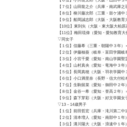
【７位】山田龍之介（兵庫・南武庫之荘
【８位】柳川藤次郎（三重・鼓ケ浦中３
【９位】船岡誠志郎（大阪・大阪教育大
【10位】東到矢（大阪・東大阪大柏原
【11位】梅田琉偉（愛知・愛知教育大
▽同女子
【１位】信藤希（三重・朝陽中３年）＝
【２位】伊藤柚葵（岐阜・富田学園岐阜
【３位】小宮千愛（愛知・南山学園聖霊
【４位】山村真央（愛知・竜海中３年）
【５位】長岡真穂（大阪・羽衣学園中３
【６位】小口満里奈（長野・信大付松本
【７位】生駒留菜（愛知・御田中２年）
【８位】金谷一希（愛知・誉高２年）＝
【９位】森下芽彩（大阪・好文学園女子
▽13－14歳男子
【１位】前田哲宏（兵庫・滝川第二中1
【２位】清本増人（愛知・南部中１年）
【３位】溝川陽大（大阪・浪速中１年）