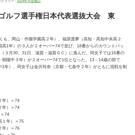
カテゴリー :
2024年大会後記
ゴルフ選手権日本代表選抜大会 東
やくも、岡山・作陽学園高２年）、福原渡夢（高知・高知中央高２
高1年）の３人が２オーバー74で並び、18番からのカウントバッ
（３月30、31日、滋賀・滋賀ＧＣ）に進んだ。同女子では16番の
朝陽中３年）が２オーバー74で1位となった。13－14歳の部で
中1年）、同女子は金沢玲奈（京都・七条中２年）がともに混戦を制
。
年）＝74
年）＝74
＝74
１年）＝75
年）＝76
）＝76