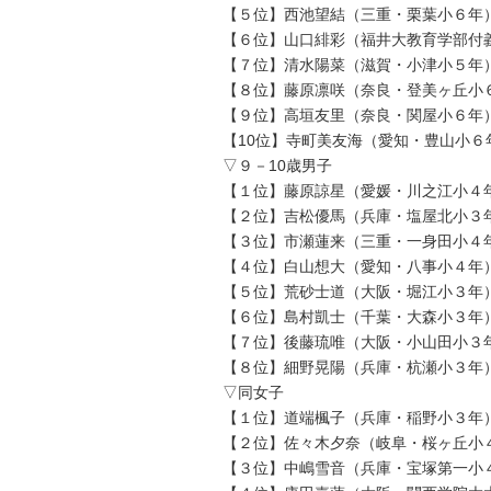
【５位】西池望結（三重・栗葉小６年）
【６位】山口緋彩（福井大教育学部付義
【７位】清水陽菜（滋賀・小津小５年）
【８位】藤原凛咲（奈良・登美ヶ丘小６
【９位】高垣友里（奈良・関屋小６年）
【10位】寺町美友海（愛知・豊山小６
▽９－10歳男子
【１位】藤原諒星（愛媛・川之江小４年
【２位】吉松優馬（兵庫・塩屋北小３年
【３位】市瀬蓮来（三重・一身田小４年
【４位】白山想大（愛知・八事小４年）
【５位】荒砂士道（大阪・堀江小３年）
【６位】島村凱士（千葉・大森小３年）
【７位】後藤琉唯（大阪・小山田小３年
【８位】細野晃陽（兵庫・杭瀬小３年）
▽同女子
【１位】道端楓子（兵庫・稲野小３年）
【２位】佐々木夕奈（岐阜・桜ヶ丘小４
【３位】中嶋雪音（兵庫・宝塚第一小４