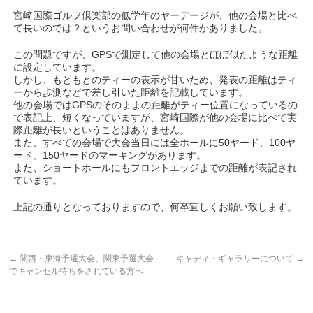
宮崎国際ゴルフ倶楽部の低学年のヤーデージが、他の会場と比べ
て長いのでは？というお問い合わせが何件かありました。
この問題ですが、GPSで測定して他の会場とほぼ似たような距離
に設定しています。
しかし、もともとのティーの表示が甘いため、発表の距離はティ
ーから歩測などで差し引いた距離を記載しています。
他の会場ではGPSのそのままの距離がティー位置になっているの
で表記上、短くなっていますが、宮崎国際が他の会場に比べて実
際距離が長いということはありません。
また、すべての会場で大会当日には全ホールに50ヤード、100ヤ
ード、150ヤードのマーキングがあります。
また、ショートホールにもフロントエッジまでの距離が表記され
ています。
上記の通りとなっておりますので、何卒宜しくお願い致します。
←
関西・東海予選大会、関東予選大会
キャディ・ギャラリーについて
→
でキャンセル待ちをされている方へ