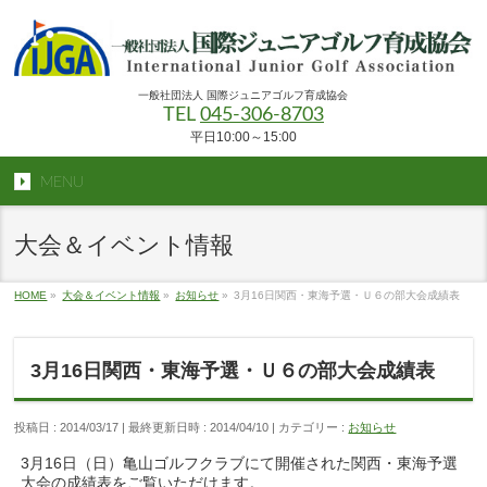
一般社団法人 国際ジュニアゴルフ育成協会
TEL
045-306-8703
平日10:00～15:00
MENU
大会＆イベント情報
HOME
»
大会＆イベント情報
»
お知らせ
»
3月16日関西・東海予選・Ｕ６の部大会成績表
3月16日関西・東海予選・Ｕ６の部大会成績表
投稿日 : 2014/03/17
最終更新日時 : 2014/04/10
カテゴリー :
お知らせ
3月16日（日）亀山ゴルフクラブにて開催された関西・東海予選
大会の成績表をご覧いただけます。