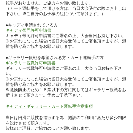
転手がおりません。ご協力をお願い致します。
（カート運転手をして頂ける方は、当日大会受付の際にお申し出
下さい。※ご自身のお子様の組について頂けます。）
●キャディ申請されている方
キャディ帯同許可申請書
キャディ帯同許可申請書にご署名の上、大会当日お持ち下さい。
※お忘れになった場合は当日大会受付にてご署名頂きますが、混
雑を防ぐ為ご協力をお願い致します。
●ギャラリー観戦を希望される方・カート運転手の方
ギャラリー観戦許可申請書
ギャラリー観戦許可申請書にご署名の上、大会当日お持ち下さ
い。
※お忘れになった場合は当日大会受付にてご署名頂きますが、混
雑を防ぐ為ご協力をお願い致します。
※危険防止のため１８歳以下の方に関してはギャラリー観戦をお
断りさせて頂きます。予めご了承下さい。
キャディ・ギャラリー・カート運転手注意事項
当日は円滑に競技を進行する為、施設のご利用にあたり多少制限
を設けさせて頂きます。
皆様のご理解、ご協力のほどお願い致します。