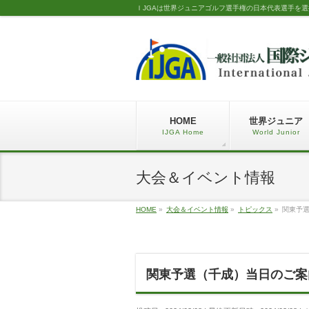
ＩJGAは世界ジュニアゴルフ選手権の日本代表選手を
HOME
世界ジュニア
IJGA Home
World Junior
大会＆イベント情報
HOME
»
大会＆イベント情報
»
トピックス
»
関東予
関東予選（千成）当日のご案