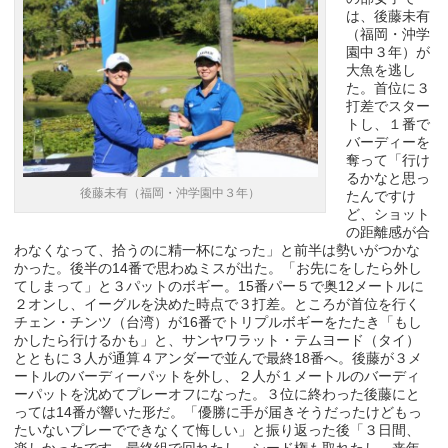
は、後藤未有
（福岡・沖学
園中３年）が
大魚を逃し
た。首位に３
打差でスター
トし、１番で
バーディーを
奪って「行け
るかなと思っ
後藤未有（福岡・沖学園中３年）
たんですけ
ど、ショット
の距離感が合
わなくなって、拾うのに精一杯になった」と前半は勢いがつかな
かった。後半の14番で思わぬミスが出た。「お先にをしたら外し
てしまって」と３パットのボギー。15番パー５で奥12メートルに
２オンし、イーグルを決めた時点で３打差。ところが首位を行く
チェン・チンツ（台湾）が16番でトリプルボギーをたたき「もし
かしたら行けるかも」と、サンヤワラット・テムヨード（タイ）
とともに３人が通算４アンダーで並んで最終18番へ。後藤が３メ
ートルのバーディーパットを外し、２人が１メートルのバーディ
ーパットを沈めてプレーオフになった。３位に終わった後藤にと
っては14番が響いた形だ。「優勝に手が届きそうだったけどもっ
たいないプレーでできなくて悔しい」と振り返った後「３日間、