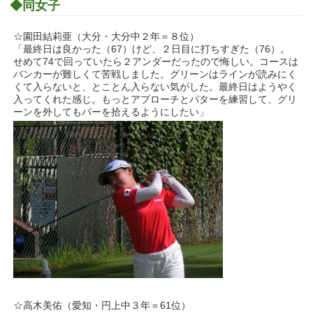
◆同女子
☆園田結莉亜（大分・大分中２年＝８位）
「最終日は良かった（67）けど、２日目に打ちすぎた（76）。
せめて74で回っていたら２アンダーだったので悔しい。コースは
バンカーが難しくて苦戦しました。グリーンはラインが読みにく
くて入らないと、とことん入らない気がした。最終日はようやく
入ってくれた感じ。もっとアプローチとパターを練習して、グリ
ーンを外してもパーを拾えるようにしたい」
☆高木美佑（愛知・円上中３年＝61位）