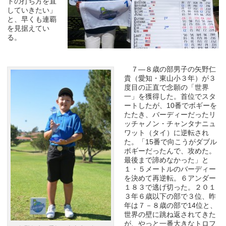
トの打ち方を直
していきたい」
と、早くも連覇
を見据えてい
る。
７―８歳の部男子の矢野仁
貴（愛知・東山小３年）が３
度目の正直で念願の「世界
一」を獲得した。首位でスタ
ートしたが、10番でボギーを
たたき、バーディーだったリ
ッチャノン・チャンタナニュ
ワット（タイ）に逆転され
た。「15番で向こうがダブル
ボギーだったんで、攻めた。
最後まで諦めなかった」と
１・５メートルのバーディー
を決めて再逆転。６アンダー
１８３で逃げ切った。２０１
３年６歳以下の部で３位、昨
年は７－８歳の部で14位と、
世界の壁に跳ね返されてきた
が、やっと一番大きなトロフ