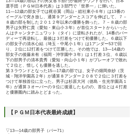
13―14歳の部以下の男女各５部門が最終ラウンドを行い、日本
選手団（ＰＧＭ日本代表）は３部門で「世界一」に輝いた。
11―12歳の部女子では梶谷翼（岡山・総社東小６年）は13番の
イーグルで突き放し、通算９アンダーとスコアを伸ばして、７－
８歳の部を制した２０１２年以来の優勝を飾った。７－８歳の部
男子は矢野仁貴（愛知・東山小３年）が首位スタートからいった
んはチャンタナニュワット（タイ）に逆転されたが、14番のバー
ディーで再逆転し、最後は３打差をつけて初優勝した。６歳以下
の部女子の清水心結（埼玉・中尾小１年）は1アンダー53で回
り、２位に12打差をつけて圧勝した。その他では、13―14歳の
部女子の後藤未有（福岡・沖学園中３年）は１打差３位、６歳以
下の部男子の清本貴秀（愛知・向山小１年）がプレーオフで敗れ
て２位と、惜しくも優勝を逃した。
第３ラウンドとなった15―17歳の部では、女子の畑岡奈紗（茨
城・翔洋学園高２年）が通算８アンダー２０８で２位に３打差を
つけて単独首位に立った。男子は杉原大河（徳島・生光学園高１
年）が通算３オーバーの９位に後退したものの、首位とは４打差
と優勝圏内に踏みとどまった。
【ＰＧＭ日本代表最終成績】
▽13―14歳の部男子（パー71）