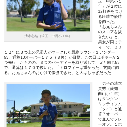
玉・中尾小１
年）が２位に
12打差をつけ
る圧勝で優勝
を飾った。
「お兄ちゃん
のスコアを抜
清水心結（埼玉・中尾小１年）
きたい」と、
男女が同じテ
ィーで、２０
１２年に３つ上の兄拳人がマークした最終ラウンド１アンダー
53、通算13オーバー１７５（３位）が目標。この日はボギーが２
つ先行したものの、３つのバーディーを取り返して、兄と同じ53
で、通算は１７０で抜いた。「トロフィーは重かった。玄関に飾
る。お兄ちゃんのおかげで優勝できた」と大はしゃぎだった。
男子の清本
貴秀（愛知・
向山小１年）
はタンクン・
リッティソム
（タイ）と通
算７オーバー
で並んでプレ
ーオフ。１ホ