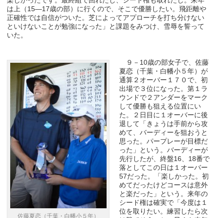
楽しかったです。最終組で回れたし、シード権も取れたし。来年
は上（15―17歳の部）に行くので、そこで優勝したい。飛距離や
正確性では自信がついた。芝によってアプローチを打ち分けない
といけないことが勉強になった」と課題をみつけ、雪辱を誓って
いた。
９－10歳の部女子で、佐藤
夏恋（千葉・白幡小５年）が
通算２オーバー１７０で、初
出場で３位になった。第１ラ
ウンドで２アンダーをマーク
して優勝も狙える位置にい
た。２日目に１オーバーに後
退して「きょうは手前から攻
めて、バーディーを狙おうと
思った。パープレーが目標だ
った」という。バーディーが
先行したが、終盤16、18番で
落としてこの日は１オーバー
57だった。「楽しかった。初
めてだったけどコースは意外
と楽だった」という。来年の
シード権は確実で「今度は１
位を取りたい。練習したら次
佐藤夏恋（千葉・白幡小５年）