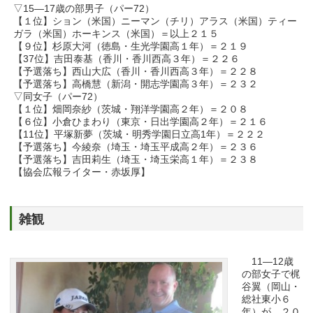
▽15―17歳の部男子（パー72）
【１位】ション（米国）ニーマン（チリ）アラス（米国）ティー
ガラ（米国）ホーキンス（米国）＝以上２１５
【９位】杉原大河（徳島・生光学園高１年）＝２１９
【37位】吉田泰基（香川・香川西高３年）＝２２６
【予選落ち】西山大広（香川・香川西高３年）＝２２８
【予選落ち】高橋慧（新潟・開志学園高３年）＝２３２
▽同女子（パー72）
【１位】畑岡奈紗（茨城・翔洋学園高２年）＝２０８
【６位】小倉ひまわり（東京・日出学園高２年）＝２１６
【11位】平塚新夢（茨城・明秀学園日立高1年）＝２２２
【予選落ち】今綾奈（埼玉・埼玉平成高２年）＝２３６
【予選落ち】吉田莉生（埼玉・埼玉栄高１年）＝２３８
【協会広報ライター・赤坂厚】
雑観
11―12歳
の部女子で梶
谷翼（岡山・
総社東小６
年）が、２０