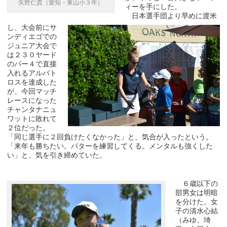
矢野仁貴（愛知・東山小３年）
ィーを手にした。
日本選手団より早めに渡米
し、大会前にサ
ンディエゴでの
ジュニア大会で
は２３０ヤード
のパー４で直接
入れるアルバト
ロスを達成した
が、今回マッチ
レースになった
チャンタナニュ
ワットに敗れて
２位だった。
「同じ選手に２回負けたくなかった」と、気合が入ったという。
「来年も勝ちたい。パターを練習してくる。メンタルも強くした
い」と、気を引き締めていた。
６歳以下の
部男女は明暗
を分けた。女
子の清水心結
（みゆ、埼