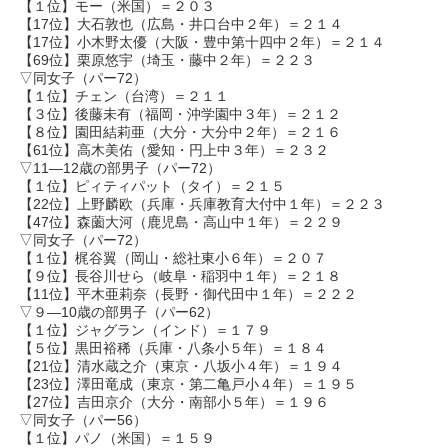
【１位】モー（米国）＝２０３
【17位】大石敦也（広島・井口台中２年）＝２１４
【17位】小木野太優（大阪・豊中第十四中２年）＝２１４
【69位】栗原悠宇（埼玉・藤中２年）＝２２３
▽同女子（パー72）
【１位】チェン（台湾）＝２１１
【３位】後藤未有（福岡・沖学園中３年）＝２１２
【８位】園田結莉亜（大分・大分中２年）＝２１６
【61位】高木美佑（愛知・円上中３年）＝２３２
▽11―12歳の部男子（パー72）
【１位】ピィティパット（タイ）＝２１５
【22位】上野麟欧（兵庫・兵庫教育大付中１年）＝２２３
【47位】森薗大河（鹿児島・高山中１年）＝２２９
▽同女子（パー72）
【１位】梶谷翼（岡山・総社東小６年）＝２０７
【９位】長谷川せら（岐阜・稲羽中１年）＝２１８
【11位】平木亜莉奈（長野・御代田中１年）＝２２２
▽９―10歳の部男子（パー62）
【１位】ジャグラン（インド）＝１７９
【５位】黒田裕稀（兵庫・八条小５年）＝１８４
【21位】清水蔵之介（東京・八坂小４年）＝１９４
【23位】澤田竜成（東京・第二亀戸小４年）＝１９５
【27位】吉田京介（大分・南部小５年）＝１９６
▽同女子（パー56）
【１位】パノ（米国）＝１５９