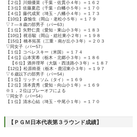
【２位】川畑優菜（千葉・佐貫小４年）＝１６２
【３位】佐藤夏恋（千葉・白幡小５年）＝１７０
【４位】藤代成実（埼玉・八幡小４年）＝１７３
【10位】森愉生（岡山・老松小５年）＝１７９
▽７―８歳の部男子（パー63）
【１位】矢野仁貴（愛知・東山小３年）＝１８３
【10位】梶谷駿（岡山・総社東小２年）＝１９８
【15位】橋本拓英（三重・南が丘小３年）＝２０３
▽同女子（パー57）
【１位】コベレスキー（米国）＝１７４
【４位】山本実希（栃木・北郷小３年）＝１８６
【６位】酒井理琴（大阪・西淡路小３年）＝１８７
【12位】松原柊亜（栃木・鹿沼東小３年）＝１９７
▽６歳以下の部男子（パー54）
【１位】リッティソム（タイ）＝１６９
【２位】清本貴秀（愛知・向山小１年）＝１６９
※１，２位はプレーオフによる
▽同女子（パー54）
【１位】清水心結（埼玉・中尾小１年）＝１７０
【ＰＧＭ日本代表第３ラウンド成績】