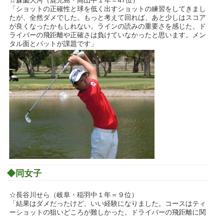
☆森薗大河（鹿児島・高山中１年＝47位）
「ショットの正確性と球を低く出すショットの練習をしてきまし
たが、全然ダメでした。もっと考えて回れば、あと少しはスコア
が良くなったかもしれない。ラインの読みの重要さを感じた。ド
ライバーの飛距離や正確さは負けていなかったと思います。メン
タル面とパットが課題です」
◆同女子
☆長谷川せら（岐阜・稲羽中１年＝９位）
「結果はダメだったけど、いい経験になりました。コースはティ
ーショットの狙いどころが難しかった。ドライバーの飛距離に関