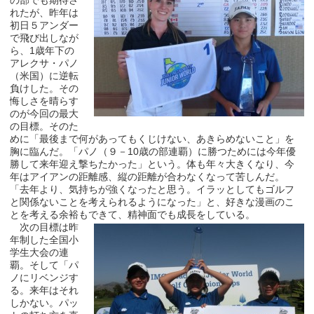
れたが、昨年は
初日５アンダー
で飛び出しなが
ら、1歳年下の
アレクサ・パノ
（米国）に逆転
負けした。その
悔しさを晴らす
のが今回の最大
の目標。そのた
めに「最後まで何があってもくじけない、あきらめないこと」を
胸に臨んだ。「パノ（９－10歳の部連覇）に勝つためには今年優
勝して来年迎え撃ちたかった」という。体も年々大きくなり、今
年はアイアンの距離感、縦の距離が合わなくなって苦しんだ。
「去年より、気持ちが強くなったと思う。イラッとしてもゴルフ
と関係ないことを考えられるようになった」と、好きな漫画のこ
とを考える余裕もできて、精神面でも成長をしている。
次の目標は昨
年制した全国小
学生大会の連
覇。そして「パ
ノにリベンジす
る。来年はそれ
しかない。パッ