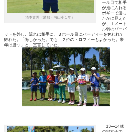
ール目で相手
が池に入れる
ボギーで勝っ
清本貴秀（愛知・向山小１年）
たかに見えた
が、１メート
ル弱のパーパ
ットを外し、流れは相手に。３ホール目にバーディーを奪われて
敗れた。「悔しかった。でも、２位のトロフィーもよかった。来
年は勝つ」と、宣言していた。
13―14歳
の部女子で