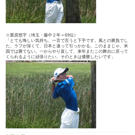
☆栗原悠宇（埼玉・藤中２年＝69位）
「とても悔しい気持ち。一言で言うと下手です。風との勝負でし
た。ラフが深くて、日本と違って引っかかる。このままじゃ、米
国では勝てない。一からやり直して、来年またこの舞台に戻って
くられるように頑張りたい。そのときは優勝したいです」