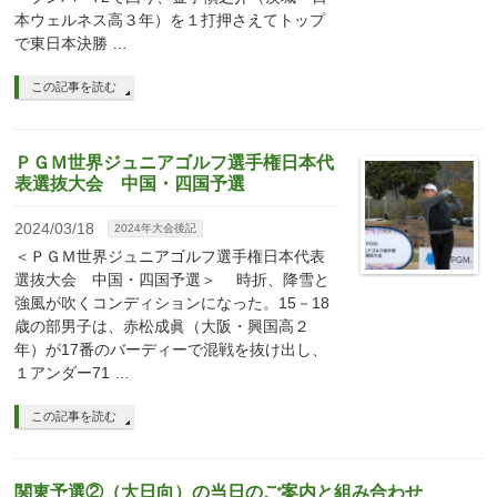
本ウェルネス高３年）を１打押さえてトップ
で東日本決勝 …
この記事を読む
ＰＧＭ世界ジュニアゴルフ選手権日本代
表選抜大会 中国・四国予選
2024/03/18
2024年大会後記
＜ＰＧＭ世界ジュニアゴルフ選手権日本代表
選抜大会 中国・四国予選＞ 時折、降雪と
強風が吹くコンディションになった。15－18
歳の部男子は、赤松成眞（大阪・興国高２
年）が17番のバーディーで混戦を抜け出し、
１アンダー71 …
この記事を読む
関東予選②（大日向）の当日のご案内と組み合わせ