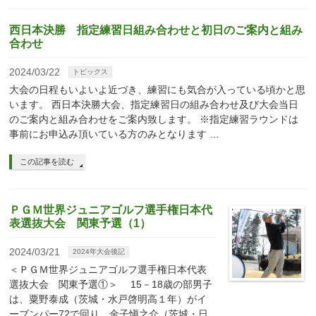
西日本決勝 指定練習日組み合わせと初日のご案内と組み
合わせ
2024/03/22
トピックス
大会の日程もいよいよ近づき、練習にも気合が入っている頃かと思
います。 西日本決勝大会、指定練習日の組み合わせ及び大会当日
のご案内と組み合わせをご案内致します。 ※指定練習ラウンドは
事前にお申込み頂いている方のみとなります …
この記事を読む
ＰＧＭ世界ジュニアゴルフ選手権日本代
表選抜大会 関東予選（1）
2024/03/21
2024年大会後記
＜ＰＧＭ世界ジュニアゴルフ選手権日本代表
選抜大会 関東予選①＞ 15－18歳の部男子
は、粟野泰成（茨城・水戸啓明高１年）がイ
ーブンパー72で回り、金子愼之介（茨城・日