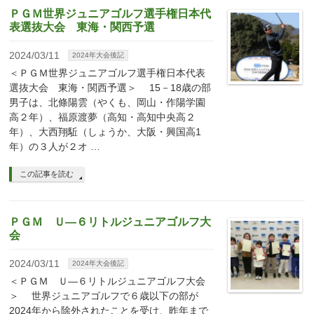
ＰＧＭ世界ジュニアゴルフ選手権日本代
表選抜大会 東海・関西予選
2024/03/11
2024年大会後記
＜ＰＧＭ世界ジュニアゴルフ選手権日本代表
選抜大会 東海・関西予選＞ 15－18歳の部
男子は、北條陽雲（やくも、岡山・作陽学園
高２年）、福原渡夢（高知・高知中央高２
年）、大西翔駈（しょうか、大阪・興国高1
年）の３人が２オ …
この記事を読む
ＰＧＭ Ｕ―６リトルジュニアゴルフ大
会
2024/03/11
2024年大会後記
＜ＰＧＭ Ｕ―６リトルジュニアゴルフ大会
＞ 世界ジュニアゴルフで６歳以下の部が
2024年から除外されたことを受け、昨年まで