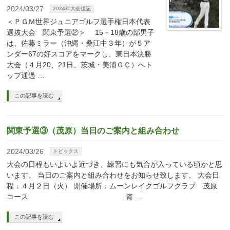
2024/03/27
2024年大会後記
＜ＰＧＭ世界ジュニアゴルフ選手権日本代表
選抜大会 関東予選②＞ 15－18歳の部男子
は、佐藤ミラー（沖縄・桑江中３年）が５ア
ンダー67の好スコアをマークし、東日本決勝
大会（４月20、21日、茨城・美浦ＧＣ）へト
ップ通過 …
この記事を読む
関東予選③（茂原）当日のご案内と組み合わせ
2024/03/26
トピックス
大会の日程もいよいよ近づき、練習にも気合が入っている頃かと思
います。 当日のご案内と組み合わせをお知らせ致します。 大会日
程：４月２日（火） 開催場所：ムーンレイクゴルフクラブ 茂原
コース 資 …
この記事を読む