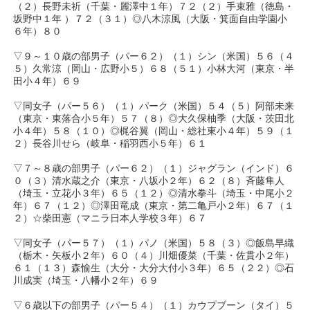
（２）長野未祈（千葉・麗澤中１年）７２（２）手束雅（徳島・
坂野中１年 ）７２（３１）◎八木涼風（大阪・箕面自由学園小
６年）８０
▽９～１０歳の部男子（パー６２）（１）シン（米国）５６（４
５）久常涼（岡山・広野小５）６８（５１）小林大河（東京・半
田小４年）６９
▽同女子（パー５６）（１）パーク（米国）５４（５）阿部未来
（東京・東落合小５年）５７（８）◎大久保柚季（大阪・茨田北
小４年）５８（１０）◎梶谷翼（岡山・総社東小４年）５９（１
２）長谷川せら（岐阜・稲羽西小５年）６１
▽７～８歳の部男子（パー６２）（１）ジャグラン（インド）６
０（３）清水蔵之介（東京・八坂小２年）６２（８）斉藤隼人
（埼玉・立花小３年）６５（１２）◎清水拳斗（埼玉・中尾小２
年）６７（１２）◎澤田竜成（東京・第二亀戸小２年）６７（１
２）☆柴田憲（マニラ日本人学校３年）６７
▽同女子（パー５７）（１）パノ（米国）５８（３）◎飯島早織
（栃木・矢板小２年）６０（４）川畑優菜（千葉・佐貫小２年）
６１（１３）森愉生（大分・大分大付小３年）６５（２２）◎石
川成実（埼玉・八幡小２年）６９
▽６歳以下の部男子（パー５４）（１）カウプブーン（タイ）５