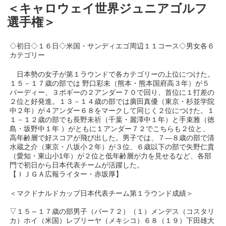
＜キャロウェイ世界ジュニアゴルフ
選手権＞
◇初日◇１６日◇米国・サンディエゴ周辺１１コース◇男女各６
カテゴリー
日本勢の女子が第１ラウンドで各カテゴリーの上位につけた。
１５－１７歳の部では 野口彩未（熊本・熊本国府高３年）が５
バーディー、３ボギーの２アンダー７０で回り、首位に１打差の
２位と好発進。１３－１４歳の部では廣田真優（東京・杉並学院
中２年）が４アンダー６８をマークして同じく２位につけた。１
１－１２歳の部でも長野未祈（千葉・麗澤中１年）と手束雅（徳
島・坂野中１年 ）がともに１アンダー７２でこちらも２位と、
高年齢層で好スコアが飛び出した。男子では、７―８歳の部で清
水蔵之介（東京・八坂小２年）が３位、６歳以下の部で矢野仁貴
（愛知・東山小1年）が２位と低年齢層が力を見せるなど、各部
門で初日から日本代表チームが活躍した。
【ＩＪＧＡ広報ライター・赤坂厚】
＜マクドナルドカップ日本代表チーム第１ラウンド成績＞
▽１５～１７歳の部男子（パー７２）（１）メンデス（コスタリ
カ）ホイ（米国）レブリーヤ（メキシコ）６８（１９）下田雄大