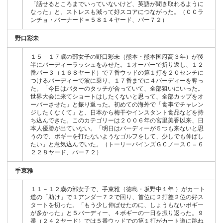
「話せるところまでいっていないけど、英語が聞き取れるように
なった」と、ストレスも減って好スコアにつながった。（ＣＣラ
ンチョ・バーナード＝５８１４ヤード、パー７２）
野口彩未
１５－１７歳の部女子の野口彩未（熊本・熊本国府高３年）が後
半にバーディーラッシュをみせた。１オーバーで折り返し、１２
番パー３（１６８ヤード）で７番ウッドの第１打を２０センチに
つけるバーディーで波に乗り、１７番までに４バーディーを奪っ
た。「今日はパターのタッチが合っていて、全部狙いにいった。
世界大会に来てショートはしたくないと思って、全部カップをオ
ーバーさせた」と振り返った。初めての海外で「食事でチャレン
ジしたくなくて」と、日本から梅干やインスタント食品などを持
ち込んできた。このカテゴリーは２００６年の宮里美香以来、日
本人優勝が出ていない。「明日はバーディーが５つも来ないと思
うので、ボギーを打たないようなゴルフをして、少しでも伸ばし
たい」と意気込んでいた。（トーリーパインズＧＣノースＣ＝６
２２８ヤード、パー７２）
手束雅
１１－１２歳の部女子で、手束雅（徳島・坂野中１年 ）がカート
道の「助け」で１アンダー７２で回り、首位に２打差２位の好ス
タートを切った。「もう少し伸ばせたのに、しょうもないボギー
が多かった」と５バーディー、４ボギーの一日を振り返った。９
番（２４２ヤード）では５番ウッドでの第１打がカート道に跳ね