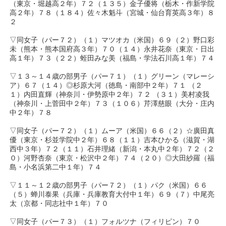
（東京・堀越高２年）７２（１３５）金子優将（栃木・作新学院
高２年）７８（１８４）佐々木魁斗（宮城・仙台育英高３年）８
２
▽同女子（パー７２）（１）マツオカ（米国）６９（２）野口彩
未（熊本・熊本国府高３年）７０（１４）永井花奈（東京・日出
高１年）７３（２２）蛭田みな美（福島・学法石川高１年）７４
▽１３～１４歳の部男子（パー７１）（１）グリーン（マレーシ
ア）６７（１４）◎杉原大河（徳島・南部中２年）７１ （２
１）内田直輝（神奈川・伊勢原中２年）７２ （３１）美村凌我
（神奈川・上菅田中２年）７３（１０６）芹澤慈眼（大分・庄内
中２年）７８
▽同女子（パー７２）（１）ムーア（米国）６６（２）☆廣田真
優（東京・杉並学院中２年）６８（１１）吉本ひかる（滋賀・湖
西中３年）７２（１１）石井理緒（新潟・本丸中２年）７２（２
０）河野杏奈（東京・松沢中２年）７４（２０）◎大田紗羅（福
島・小名浜第二中１年）７４
▽１１～１２歳の部男子（パー７２）（１）パク（米国）６６
（５）蝉川泰果（兵庫・兵庫教育大付中１年）６９（７）中尾亮
太（京都・同志社中１年）７０
▽同女子（パー７３）（１）フォルツナ（フィリピン）７０