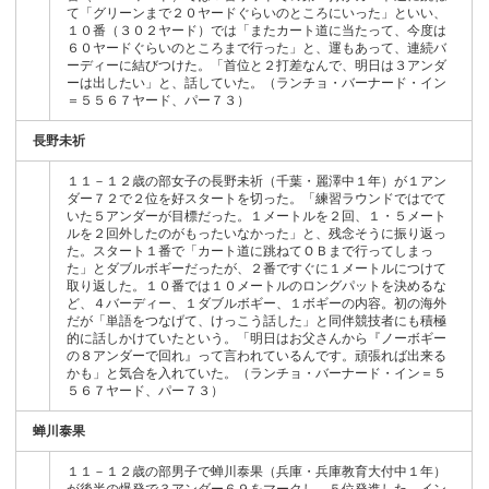
て「グリーンまで２０ヤードぐらいのところにいった」といい、
１０番（３０２ヤード）では「またカート道に当たって、今度は
６０ヤードぐらいのところまで行った」と、運もあって、連続バ
ーディーに結びつけた。「首位と２打差なんで、明日は３アンダ
ーは出したい」と、話していた。（ランチョ・バーナード・イン
＝５５６７ヤード、パー７３）
長野未祈
１１－１２歳の部女子の長野未祈（千葉・麗澤中１年）が１アン
ダー７２で２位を好スタートを切った。「練習ラウンドではでて
いた５アンダーが目標だった。１メートルを２回、１・５メート
ルを２回外したのがもったいなかった」と、残念そうに振り返っ
た。スタート１番で「カート道に跳ねてＯＢまで行ってしまっ
た」とダブルボギーだったが、２番ですぐに１メートルにつけて
取り返した。１０番では１０メートルのロングパットを決めるな
ど、４バーディー、１ダブルボギー、１ボギーの内容。初の海外
だが「単語をつなげて、けっこう話した」と同伴競技者にも積極
的に話しかけていたという。「明日はお父さんから『ノーボギー
の８アンダーで回れ』って言われているんです。頑張れば出来る
かも」と気合を入れていた。（ランチョ・バーナード・イン＝５
５６７ヤード、パー７３）
蝉川泰果
１１－１２歳の部男子で蝉川泰果（兵庫・兵庫教育大付中１年）
が後半の爆発で３アンダー６９をマークし、５位発進した。イン