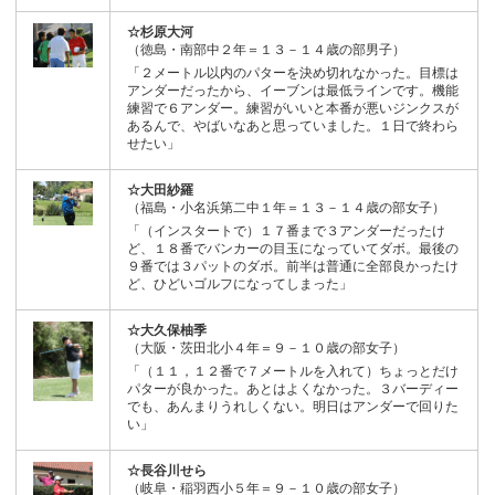
☆杉原大河
（徳島・南部中２年＝１３－１４歳の部男子）
「２メートル以内のパターを決め切れなかった。目標は
アンダーだったから、イーブンは最低ラインです。機能
練習で６アンダー。練習がいいと本番が悪いジンクスが
あるんで、やばいなあと思っていました。１日で終わら
せたい」
☆大田紗羅
（福島・小名浜第二中１年＝１３－１４歳の部女子）
「（インスタートで）１７番まで３アンダーだったけ
ど、１８番でバンカーの目玉になっていてダボ。最後の
９番では３パットのダボ。前半は普通に全部良かったけ
ど、ひどいゴルフになってしまった」
☆大久保柚季
（大阪・茨田北小４年＝９－１０歳の部女子）
「（１１，１２番で７メートルを入れて）ちょっとだけ
パターが良かった。あとはよくなかった。３バーディー
でも、あんまりうれしくない。明日はアンダーで回りた
い」
☆長谷川せら
（岐阜・稲羽西小５年＝９－１０歳の部女子）