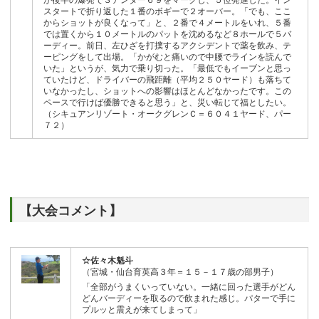
スタートで折り返した１番のボギーで２オーバー。「でも、ここ
からショットが良くなって」と、２番で４メートルをいれ、５番
では置くから１０メートルのパットを沈めるなど８ホールで５バ
ーディー。前日、左ひざを打撲するアクシデントで薬を飲み、テ
ーピングをして出場。「かがむと痛いので中腰でラインを読んで
いた」というが、気力で乗り切った。「最低でもイーブンと思っ
ていたけど、ドライバーの飛距離（平均２５０ヤード）も落ちて
いなかったし、ショットへの影響はほとんどなかったです。この
ペースで行けば優勝できると思う」と、災い転じて福としたい。
（シキュアンリゾート・オークグレンＣ＝６０４１ヤード、パー
７２）
【大会コメント】
☆佐々木魁斗
（宮城・仙台育英高３年＝１５－１７歳の部男子）
「全部がうまくいっていない。一緒に回った選手がどん
どんバーディーを取るので飲まれた感じ。パターで手に
プルッと震えが来てしまって」