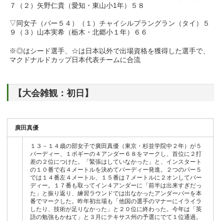
７（２）矢野仁貴（愛知・東山小1年）５８
▽同女子（パー５４）（１）チャイシルプラングラン（タイ）５
９（３）山本実希（栃木・北郷小１年）６６
※◎はシード選手、☆は日本以外で出場資格を獲得した選手で、
マクドナルドカップ日本代表チームに合流
【大会雑観：初日】
廣田真優
１３－１４歳の部女子で廣田真優（東京・杉並学院中２年）が５
バーディー、１ボギーの４アンダー６８をマークし、首位に２打
差の２位につけた。「緊張はしていなかった」と、インスタート
の１０番で右４メートルを決めてバーディー発進。２つのパー５
では１４番左４メートル、１５番は７メートルに２オンしてバー
ディー。１７番も取ってイン４アンダーに「前半は出来すぎだっ
た」と振り返り、練習ラウンドでは出なかったアンダーパーを本
番でマークした。昨年初出場も「他国の選手のマナーにイライラ
したり、技術が足りなかった」と２０位に終わった。今年は「英
語の勉強もかねて」と３月にテキサス州の予選にでて１位通過。