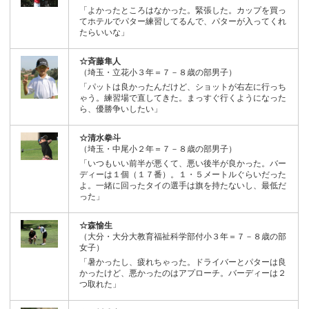
「よかったところはなかった。緊張した。カップを買っ
てホテルでパター練習してるんで、パターが入ってくれ
たらいいな」
☆斉藤隼人
（埼玉・立花小３年＝７－８歳の部男子）
「パットは良かったんだけど、ショットが右左に行っち
ゃう。練習場で直してきた。まっすぐ行くようになった
ら、優勝争いしたい」
☆清水拳斗
（埼玉・中尾小２年＝７－８歳の部男子）
「いつもいい前半が悪くて、悪い後半が良かった。バー
ディーは１個（１７番）。１・５メートルぐらいだった
よ。一緒に回ったタイの選手は旗を持たないし、最低だ
った」
☆森愉生
（大分・大分大教育福祉科学部付小３年＝７－８歳の部
女子）
「暑かったし、疲れちゃった。ドライバーとパターは良
かったけど、悪かったのはアプローチ。バーディーは２
つ取れた」