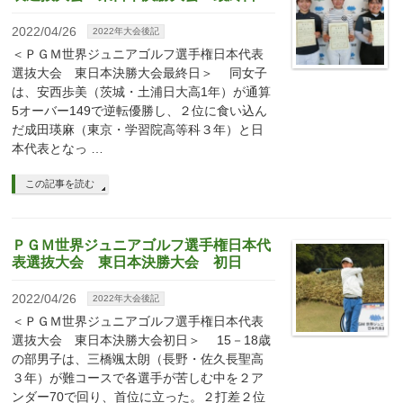
2022/04/26
2022年大会後記
＜ＰＧＭ世界ジュニアゴルフ選手権日本代表
選抜大会 東日本決勝大会最終日＞ 同女子
は、安西歩美（茨城・土浦日大高1年）が通算
5オーバー149で逆転優勝し、２位に食い込ん
だ成田瑛麻（東京・学習院高等科３年）と日
本代表となっ …
この記事を読む
ＰＧＭ世界ジュニアゴルフ選手権日本代
表選抜大会 東日本決勝大会 初日
2022/04/26
2022年大会後記
＜ＰＧＭ世界ジュニアゴルフ選手権日本代表
選抜大会 東日本決勝大会初日＞ 15－18歳
の部男子は、三橋颯太朗（長野・佐久長聖高
３年）が難コースで各選手が苦しむ中を２ア
ンダー70で回り、首位に立った。２打差２位