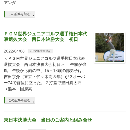
アンダ …
この記事を読む
ＰＧＭ世界ジュニアゴルフ選手権日本代
表選抜大会 西日本決勝大会 初日
2022/04/08
2022年大会後記
＜ＰＧＭ世界ジュニアゴルフ選手権日本代表
選抜大会 西日本決勝大会初日＞ 午前が強
風、午後から雨の中、15－18歳の部男子は、
吉田京介（東京・代々木高３年）が２オーバ
ー74で首位に立った。２打差で豊田真太郎
（熊本・国府高 …
この記事を読む
東日本決勝大会 当日のご案内と組み合せ