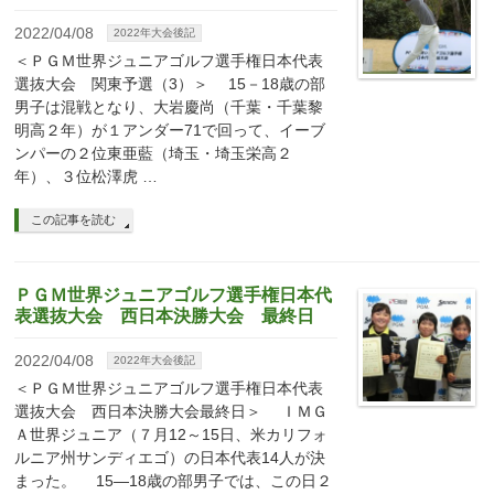
2022/04/08
2022年大会後記
＜ＰＧＭ世界ジュニアゴルフ選手権日本代表
選抜大会 関東予選（3）＞ 15－18歳の部
男子は混戦となり、大岩慶尚（千葉・千葉黎
明高２年）が１アンダー71で回って、イーブ
ンパーの２位東亜藍（埼玉・埼玉栄高２
年）、３位松澤虎 …
この記事を読む
ＰＧＭ世界ジュニアゴルフ選手権日本代
表選抜大会 西日本決勝大会 最終日
2022/04/08
2022年大会後記
＜ＰＧＭ世界ジュニアゴルフ選手権日本代表
選抜大会 西日本決勝大会最終日＞ ＩＭＧ
Ａ世界ジュニア（７月12～15日、米カリフォ
ルニア州サンディエゴ）の日本代表14人が決
まった。 15―18歳の部男子では、この日２