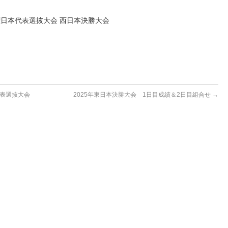
権日本代表選抜大会 西日本決勝大会
代表選抜大会
2025年東日本決勝大会 1日目成績＆2日目組合せ
→