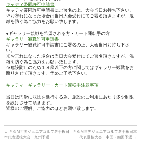
キャディ帯同許可申請書
キャディ帯同許可申請書にご署名の上、大会当日お持ち下さい。
※お忘れになった場合は当日大会受付にてご署名頂きますが、混
雑を防ぐ為ご協力をお願い致します。
●ギャラリー観戦を希望される方・カート運転手の方
ギャラリー観戦許可申請書
ギャラリー観戦許可申請書にご署名の上、大会当日お持ち下さ
い。
※お忘れになった場合は当日大会受付にてご署名頂きますが、混
雑を防ぐ為ご協力をお願い致します。
※危険防止のため１８歳以下の方に関してはギャラリー観戦をお
断りさせて頂きます。予めご了承下さい。
キャディ・ギャラリー・カート運転手注意事項
当日は円滑に競技を進行する為、施設のご利用にあたり多少制限
を設けさせて頂きます。
皆様のご理解、ご協力のほどお願い致します。
←
ＰＧＭ世界ジュニアゴルフ選手権日
ＰＧＭ世界ジュニアゴルフ選手権日本
本代表選抜大会 九州予選
代表選抜大会 中国・四国予選
→