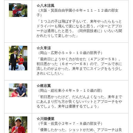
☆八木涼風
（大阪・箕面自由学園小６年＝１１－１２歳の部女
子）
「１つ上の子は飛ばす子もいて、来年やったらもっと
ドライバーも飛んで楽になると思う。パターとアプロ
ーチは通用したと思う。（同伴競技者に）いろいろ聞
かれたりして楽しかった」
☆久常涼
（岡山・広野小５＝９－１０歳の部男子）
「最終日にようやく力が出せた（４アンダー５８）。
初日悪かった（６オーバー６８）ので、プールで水に
流したのがよかった。来年までにスイングをもう少し
きれいにしたい」
☆梶谷翼
（岡山・総社東小４年＝９－１０歳の部）
「初日悪かったけど、だんだんよくなった。来年まで
にあんまり打ち方が良くないパットとアプローチをや
るでしょう。来年は優勝するでしょう」
☆川畑優菜
（千葉・佐貫小２年＝７－８歳の部女子）
「優勝したかった。ショットがだめ。アプローチは良