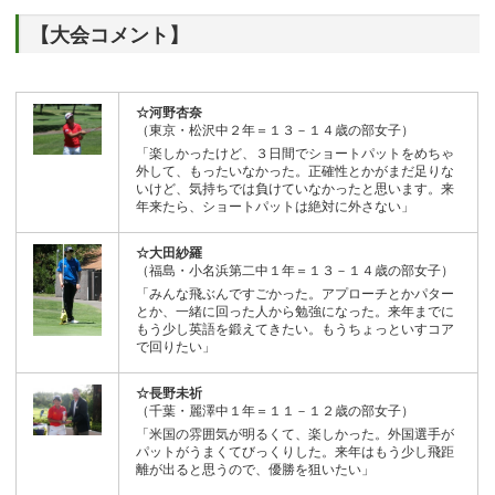
【大会コメント】
☆河野杏奈
（東京・松沢中２年＝１３－１４歳の部女子）
「楽しかったけど、３日間でショートパットをめちゃ
外して、もったいなかった。正確性とかがまだ足りな
いけど、気持ちでは負けていなかったと思います。来
年来たら、ショートパットは絶対に外さない」
☆大田紗羅
（福島・小名浜第二中１年＝１３－１４歳の部女子）
「みんな飛ぶんですごかった。アプローチとかパター
とか、一緒に回った人から勉強になった。来年までに
もう少し英語を鍛えてきたい。もうちょっといすコア
で回りたい」
☆長野未祈
（千葉・麗澤中１年＝１１－１２歳の部女子）
「米国の雰囲気が明るくて、楽しかった。外国選手が
パットがうまくてびっくりした。来年はもう少し飛距
離が出ると思うので、優勝を狙いたい」