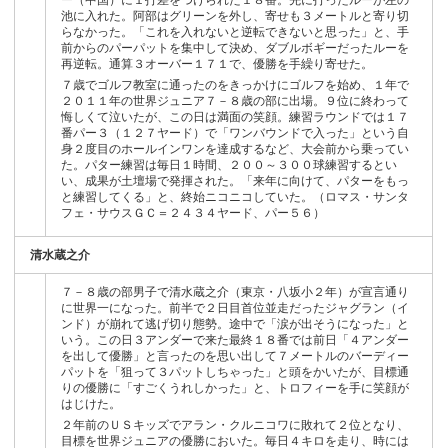
池に入れた。阿部はグリーンを外し、寄せも３メートルと寄り切
らなかった。「これを入れないと逆転できないと思った」と、手
前からのパーパットを集中して決め、ダブルボギーだったルーを
再逆転。通算３オーバー１７１で、優勝を手繰り寄せた。
７歳でゴルフ教室に通ったのをきっかけにゴルフを始め、１年で
２０１１年の世界ジュニア７－８歳の部に出場。９位に終わって
悔しくて泣いたが、この日は満面の笑顔。練習ラウンドでは１７
番パー３（１２７ヤード）で「ワンバウンドで入った」という自
身２度目のホールインワンを達成するなど、大会前から乗ってい
た。パター練習は毎日１時間、２００～３００球練習するとい
い、成果が土壇場で発揮された。「来年に向けて、パターをもっ
と練習してくる」と、終始ニコニコしていた。（ロマス・サンタ
フェ・サウスＧＣ＝２４３４ヤード、パー５６）
清水蔵之介
７－８歳の部男子で清水蔵之介（東京・八坂小２年）が宣言通り
に世界一になった。前半で２日目首位並走だったジャグラン（イ
ンド）が崩れて逃げ切り態勢。途中で「涙が出そうになった」と
いう。この日３アンダーで来た最終１８番では前日「４アンダー
を出して優勝」と言ったのを思い出して７メートルのバーディー
パットを「狙って３パットしちゃった」と頭をかいたが、目標通
りの優勝に「すごくうれしかった」と、トロフィーを手に笑顔が
はじけた。
２年前のＵＳキッズでアラン・クルニコワに敗れて２位となり、
目標を世界ジュニアの優勝においた。毎日４キロを走り、時には