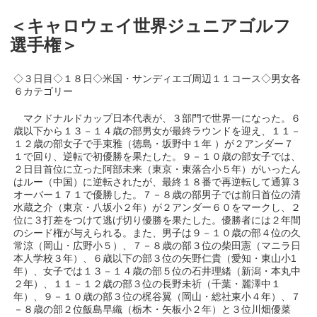
＜キャロウェイ世界ジュニアゴルフ
選手権＞
◇３日目◇１８日◇米国・サンディエゴ周辺１１コース◇男女各
６カテゴリー
マクドナルドカップ日本代表が、３部門で世界一になった。６
歳以下から１３－１４歳の部男女が最終ラウンドを迎え、１１－
１２歳の部女子で手束雅（徳島・坂野中１年 ）が２アンダー７
１で回り、逆転で初優勝を果たした。９－１０歳の部女子では、
２日目首位に立った阿部未来（東京・東落合小５年）がいったん
はルー（中国）に逆転されたが、最終１８番で再逆転して通算３
オーバー１７１で優勝した。７－８歳の部男子では前日首位の清
水蔵之介（東京・八坂小２年）が２アンダー６０をマークし、２
位に３打差をつけて逃げ切り優勝を果たした。優勝者には２年間
のシード権が与えられる。また、男子は９－１０歳の部４位の久
常涼（岡山・広野小５）、７－８歳の部３位の柴田憲（マニラ日
本人学校３年）、６歳以下の部３位の矢野仁貴（愛知・東山小1
年）、女子では１３－１４歳の部５位の石井理緒（新潟・本丸中
２年）、１１－１２歳の部３位の長野未祈（千葉・麗澤中１
年）、９－１０歳の部３位の梶谷翼（岡山・総社東小４年）、７
－８歳の部２位飯島早織（栃木・矢板小２年）と３位川畑優菜