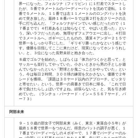
界一になった。フォルツナ（フィリピン）に１打差でスタートし
たが、５番で９メートルのバーディーパットを沈めて逆転。１０
番で５メートル、１１番では左１１メートルのロングパットを決
めて突き放した。最終１８番パー５では第２打を左クリークの土
手に打ち込んだ。「フォルツナがインでいい感じだったので（１
７番までで）４打差あるとは知らなくて、やばいと思った」とい
う。深いラフだったため、無理せずフェアウエーに出し、４打目
で３メートルへ。ボギーにしたものの、通算４アンダー２１５で
世界一をしっかり手にした。「ギリギリ勝ったかなという感じで
す。優勝を目指してここに来たけど、現実になってホントうれし
い」と、３位になった長野未祈と抱き合った。
８歳でゴルフを始めた。しばらくは「体力がつくかと思って」と
サッカーも並行してやっていた。小さいときから男の子としか遊
んでいなかったといい「野球とか鬼ごっことかやっていた」とい
う。今は毎日２時間、３００球の練習を欠かさない。優勝で２年
シードを獲得。「課題は３０ヤード以内のアプローチ。ピッタリ
と寄せたい」という。世界一の肩書きで日本に帰る。「これで日
本で負けたらしょぼいですよね。頑張らないと」と、気を引き締
めていた。（ランチョ・バーナード・イン＝５５６７ヤード、パ
ー７３）
阿部未来
９－１０歳の部女子で阿部未来（みく、東京・東落合小５年）が
最終１８番で世界一をつかんだ。得意のパットの調子が悪く、１
７番までバーディーなしの４ボギーで、１７番でバーディーのル
ー（中国）に１打差をつけられた１８番。先に打ったルーが左の