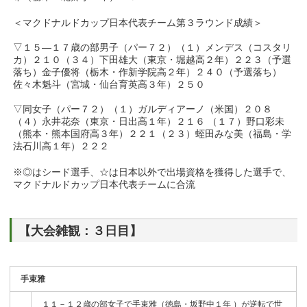
＜マクドナルドカップ日本代表チーム第３ラウンド成績＞
▽１５―１７歳の部男子（パー７２）（１）メンデス（コスタリ
カ）２１０（３４）下田雄大（東京・堀越高２年）２２３（予選
落ち）金子優将（栃木・作新学院高２年）２４０（予選落ち）
佐々木魁斗（宮城・仙台育英高３年）２５０
▽同女子（パー７２）（１）ガルディアーノ（米国）２０８
（４）永井花奈（東京・日出高１年）２１６ （１７）野口彩未
（熊本・熊本国府高３年）２２１（２３）蛭田みな美（福島・学
法石川高１年）２２２
※◎はシード選手、☆は日本以外で出場資格を獲得した選手で、
マクドナルドカップ日本代表チームに合流
【大会雑観：３日目】
手束雅
１１－１２歳の部女子で手束雅（徳島・坂野中１年 ）が逆転で世