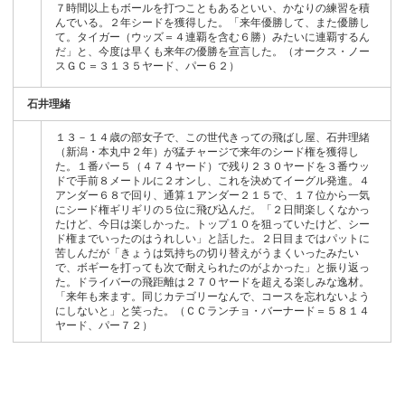
７時間以上もボールを打つこともあるといい、かなりの練習を積
んでいる。２年シードを獲得した。「来年優勝して、また優勝し
て。タイガー（ウッズ＝４連覇を含む６勝）みたいに連覇するん
だ」と、今度は早くも来年の優勝を宣言した。（オークス・ノー
スＧＣ＝３１３５ヤード、パー６２）
石井理緒
１３－１４歳の部女子で、この世代きっての飛ばし屋、石井理緒
（新潟・本丸中２年）が猛チャージで来年のシード権を獲得し
た。１番パー５（４７４ヤード）で残り２３０ヤードを３番ウッ
ドで手前８メートルに２オンし、これを決めてイーグル発進。４
アンダー６８で回り、通算１アンダー２１５で、１７位から一気
にシード権ギリギリの５位に飛び込んだ。「２日間楽しくなかっ
たけど、今日は楽しかった。トップ１０を狙っていたけど、シー
ド権までいったのはうれしい」と話した。２日目まではパットに
苦しんだが「きょうは気持ちの切り替えがうまくいったみたい
で、ボギーを打っても次で耐えられたのがよかった」と振り返っ
た。ドライバーの飛距離は２７０ヤードを超える楽しみな逸材。
「来年も来ます。同じカテゴリーなんで、コースを忘れないよう
にしないと」と笑った。（ＣＣランチョ・バーナード＝５８１４
ヤード、パー７２）