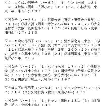
▽９―１０歳の部男子（パー６２）（１）ヤン（米国）１８１
（４）久常涼（岡山・広野小５）１８７（２８）小林大河（東
京・半田小４年）１９７
▽同女子（パー５６）（１）阿部未来（東京・東落合小５年）１
７１（３）◎梶谷翼（岡山・総社東小４年）１７４（７）◎大久
保柚季（大阪・茨田北小４年）１７９（９）長谷川せら（岐阜・
稲羽西小５年）１８０
▽７―８歳の部男子（パー６２）（１）清水蔵之介（東京・八坂
小２年）１８１（３）☆柴田憲（マニラ日本人学校３年）１８８
（１１）◎清水拳斗（埼玉・中尾小２年）２００（２０）斉藤隼
人（埼玉・立花小３年）２０５（２４）◎澤田竜成（東京・第二
亀戸小２年）２０８
▽同女子（パー５７）（１）パノ（米国）１７４（２）◎飯島早
織（栃木・矢板小２年）１７７（３）川畑優菜（千葉・佐貫小２
年）１７９（７）森愉生（大分・大分大付小３年）１９１（１
２）◎石川成実（埼玉・八幡小２年）１９７
▽６歳以下の部男子（パー５４）（１）チャンタナヌワット（タ
イ）１６４（３）矢野仁貴（愛知・東山小1年）１７１
▽同女子（パー５４）（１）ヒャン（米国）１８１（３）山本実
希（栃木・北郷小１年）１９１