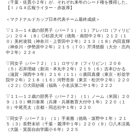
（千葉・佐貫小２年）が、それぞれ来年のシード権を獲得した。
【ＩＪＧＡ広報ライター・赤坂厚】
＜マクドナルドカップ日本代表チーム最終成績＞
▽１３―１４歳の部男子（パー７１）（１）アレバロ（フィリピ
ン）２０４ （８）◎杉原大河（徳島・南部中２年）２１２（１
０）美村凌我（神奈川・上菅田中２年）２１３（１８）内田直輝
（神奈川・伊勢原中２年）２１５（７０）芹澤慈眼（大分・庄内
中２年）２２４
▽同女子（パー７２）（１）ロサリオ（フィリピン）２０６
（５）石井理緒（新潟・本丸中２年）２１５（６）吉本ひかる
（滋賀・湖西中３年）２１６（１１）☆廣田真優（東京・杉並学
院中２年）２１８（１６）河野杏奈（東京・松沢中２年）２２０
（２２）◎大田紗羅（福島・小名浜第二中１年）２２２
▽１１―１２歳の部男子（パー７２）（１）ノーム（米国）２０
９（１０）蝉川泰果（兵庫・兵庫教育大付中１年）２２０（１
０）中尾亮太（京都・同志社中１年）２２０
▽同女子（パー７３）（１）手束雅（徳島・坂野中１年 ）２１
５（３）長野未祈（千葉・麗澤中１年）２２０（９）◎八木涼風
（大阪・箕面自由学園小６年）２２５