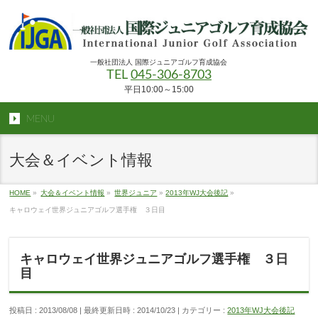
一般社団法人 国際ジュニアゴルフ育成協会
TEL
045-306-8703
平日10:00～15:00
MENU
大会＆イベント情報
HOME
»
大会＆イベント情報
»
世界ジュニア
»
2013年WJ大会後記
»
キャロウェイ世界ジュニアゴルフ選手権 ３日目
キャロウェイ世界ジュニアゴルフ選手権 ３日
目
投稿日 : 2013/08/08
最終更新日時 : 2014/10/23
カテゴリー :
2013年WJ大会後記